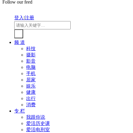
Follow our feed
登入
|
注册
频 道
科技
摄影
影音
电脑
手机
居家
娱乐
健康
出行
消费
专 栏
我跟你说
爱活历史课
爱活电刑室