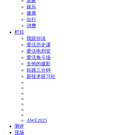
居家
娱乐
健康
出行
消费
栏目
我跟你说
爱活历史课
爱活电刑室
爱活角斗场
去他的摄影
短路三分钟
新技术研习社
AWE2025
测评
现场