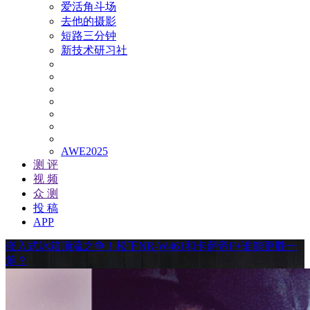
爱活角斗场
去他的摄影
短路三分钟
新技术研习社
AWE2025
测 评
视 频
众 测
投 稿
APP
嵌入式冰箱顶流之争！松下NR-W461和卡萨帝F+谁能更胜一
筹？