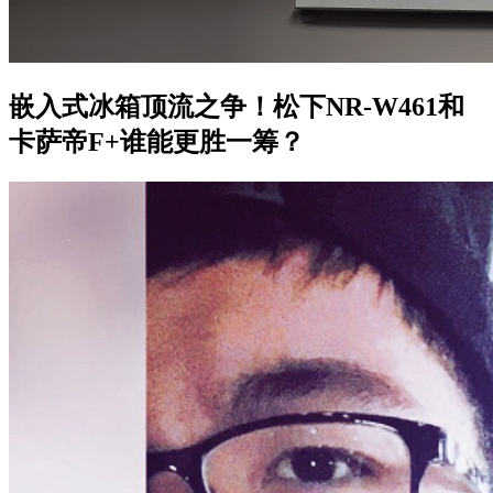
嵌入式冰箱顶流之争！松下NR-W461和
卡萨帝F+谁能更胜一筹？