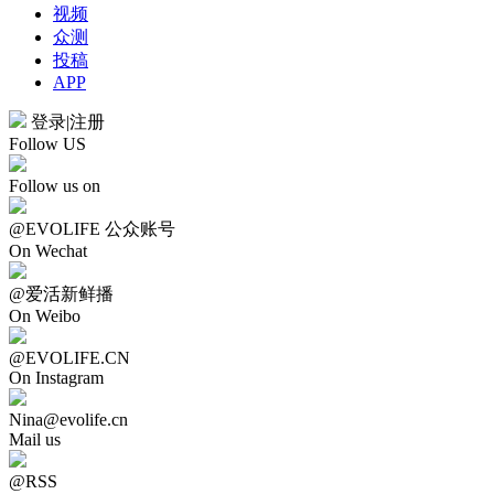
视频
众测
投稿
APP
登录
|
注册
Follow US
Follow us on
@EVOLIFE 公众账号
On Wechat
@爱活新鲜播
On Weibo
@EVOLIFE.CN
On Instagram
Nina@evolife.cn
Mail us
@RSS