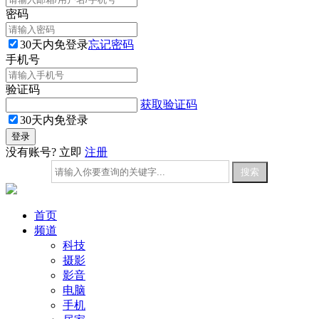
密码
30天内免登录
忘记密码
手机号
验证码
获取验证码
30天内免登录
没有账号? 立即
注册
首页
频道
科技
摄影
影音
电脑
手机