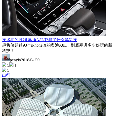
技术宅的胜利 奥迪A8L都藏了什么黑科技
起售价超过93个iPhone X的奥迪A8L，到底塞进多少好玩的新
科技？
penylo
2018/04/09
5
1
5
出行