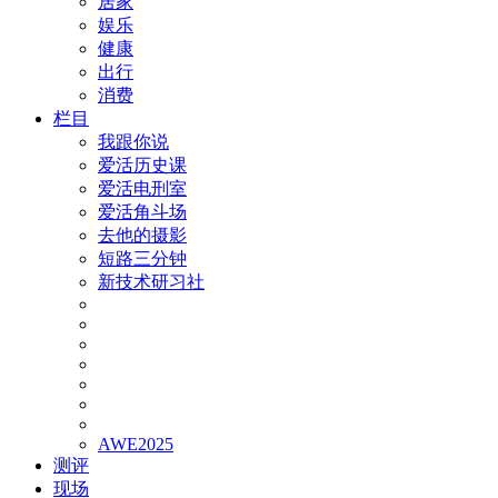
居家
娱乐
健康
出行
消费
栏目
我跟你说
爱活历史课
爱活电刑室
爱活角斗场
去他的摄影
短路三分钟
新技术研习社
AWE2025
测评
现场