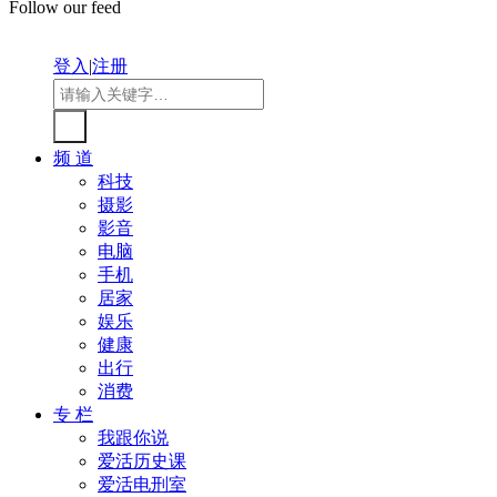
Follow our feed
登入
|
注册
频 道
科技
摄影
影音
电脑
手机
居家
娱乐
健康
出行
消费
专 栏
我跟你说
爱活历史课
爱活电刑室