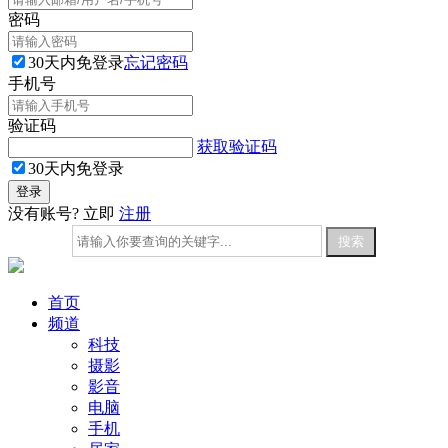
密码
30天内免登录
忘记密码
手机号
验证码
获取验证码
30天内免登录
没有账号? 立即
注册
首页
频道
科技
摄影
影音
电脑
手机