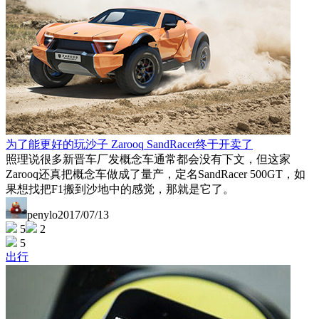
为了能更好的玩沙子 Zarooq SandRacer终于开卖了
照理说很多新晋车厂发概念车通常都会没有下文，但这家
Zarooq还真把概念车做成了量产，定名SandRacer 500GT，如
果想找把F1搬到沙地中的感觉，那就是它了。
penylo
2017/07/13
5
2
5
出行