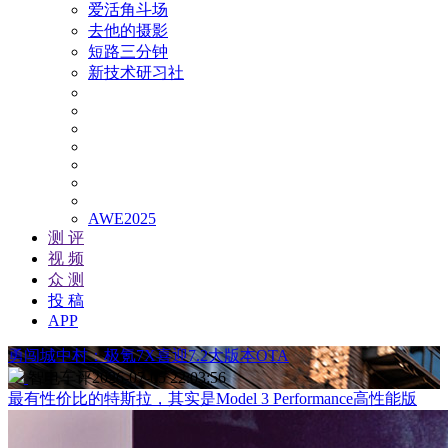
爱活角斗场
去他的摄影
短路三分钟
新技术研习社
AWE2025
测 评
视 频
众 测
投 稿
APP
勇闯城中村：极氪7X喜迎7.2大版本OTA
智电车评
2026-07-05 22:03:56
最有性价比的特斯拉，其实是Model 3 Performance高性能版