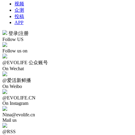
视频
众测
投稿
APP
登录
|
注册
Follow US
Follow us on
@EVOLIFE 公众账号
On Wechat
@爱活新鲜播
On Weibo
@EVOLIFE.CN
On Instagram
Nina@evolife.cn
Mail us
@RSS