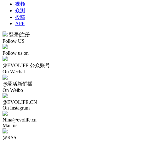
视频
众测
投稿
APP
登录
|
注册
Follow US
Follow us on
@EVOLIFE 公众账号
On Wechat
@爱活新鲜播
On Weibo
@EVOLIFE.CN
On Instagram
Nina@evolife.cn
Mail us
@RSS