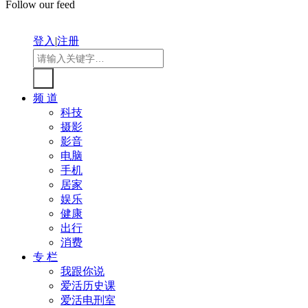
Follow our feed
登入
|
注册
频 道
科技
摄影
影音
电脑
手机
居家
娱乐
健康
出行
消费
专 栏
我跟你说
爱活历史课
爱活电刑室