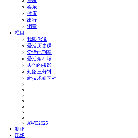
居家
娱乐
健康
出行
消费
栏目
我跟你说
爱活历史课
爱活电刑室
爱活角斗场
去他的摄影
短路三分钟
新技术研习社
AWE2025
测评
现场