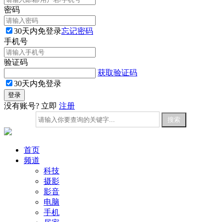
密码
30天内免登录
忘记密码
手机号
验证码
获取验证码
30天内免登录
没有账号? 立即
注册
首页
频道
科技
摄影
影音
电脑
手机