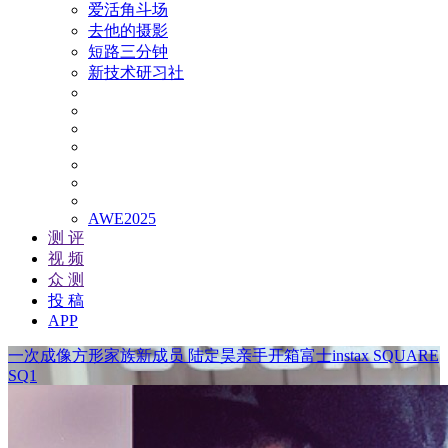
爱活角斗场
去他的摄影
短路三分钟
新技术研习社
AWE2025
测 评
视 频
众 测
投 稿
APP
一次成像方形家族新成员 陆定昊亲手开箱富士instax SQUARE
SQ1