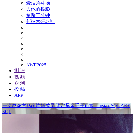
爱活角斗场
去他的摄影
短路三分钟
新技术研习社
AWE2025
测 评
视 频
众 测
投 稿
APP
一次成像方形家族新成员 陆定昊亲手开箱富士instax SQUARE
SQ1