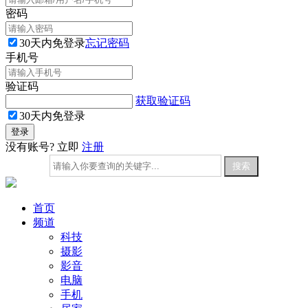
密码
30天内免登录
忘记密码
手机号
验证码
获取验证码
30天内免登录
没有账号? 立即
注册
首页
频道
科技
摄影
影音
电脑
手机