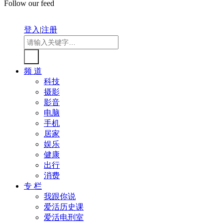
Follow our feed
登入
|
注册
频 道
科技
摄影
影音
电脑
手机
居家
娱乐
健康
出行
消费
专 栏
我跟你说
爱活历史课
爱活电刑室