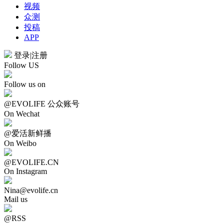
视频
众测
投稿
APP
登录
|
注册
Follow US
Follow us on
@EVOLIFE 公众账号
On Wechat
@爱活新鲜播
On Weibo
@EVOLIFE.CN
On Instagram
Nina@evolife.cn
Mail us
@RSS