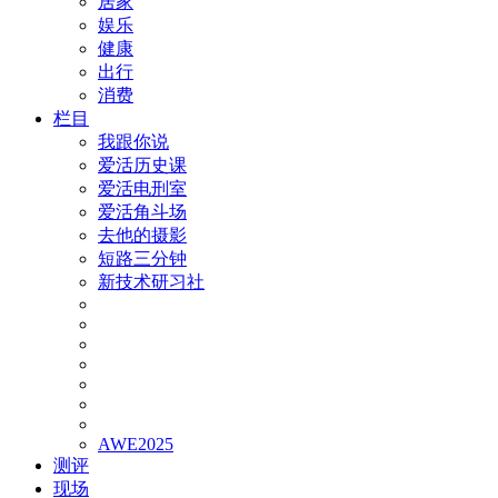
居家
娱乐
健康
出行
消费
栏目
我跟你说
爱活历史课
爱活电刑室
爱活角斗场
去他的摄影
短路三分钟
新技术研习社
AWE2025
测评
现场