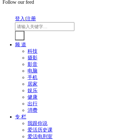
Follow our feed
登入
|
注册
频 道
科技
摄影
影音
电脑
手机
居家
娱乐
健康
出行
消费
专 栏
我跟你说
爱活历史课
爱活电刑室