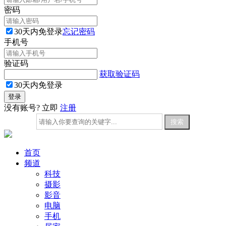
密码
30天内免登录
忘记密码
手机号
验证码
获取验证码
30天内免登录
没有账号? 立即
注册
首页
频道
科技
摄影
影音
电脑
手机