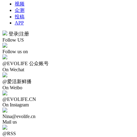
视频
众测
投稿
APP
登录
|
注册
Follow US
Follow us on
@EVOLIFE 公众账号
On Wechat
@爱活新鲜播
On Weibo
@EVOLIFE.CN
On Instagram
Nina@evolife.cn
Mail us
@RSS