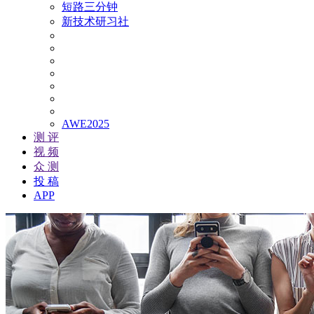
短路三分钟
新技术研习社
AWE2025
测 评
视 频
众 测
投 稿
APP