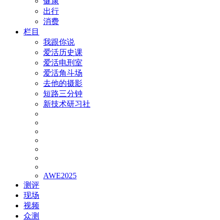
健康
出行
消费
栏目
我跟你说
爱活历史课
爱活电刑室
爱活角斗场
去他的摄影
短路三分钟
新技术研习社
AWE2025
测评
现场
视频
众测