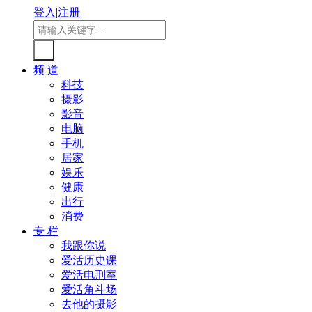
登入
|
注册
频 道
科技
摄影
影音
电脑
手机
居家
娱乐
健康
出行
消费
专 栏
我跟你说
爱活历史课
爱活电刑室
爱活角斗场
去他的摄影