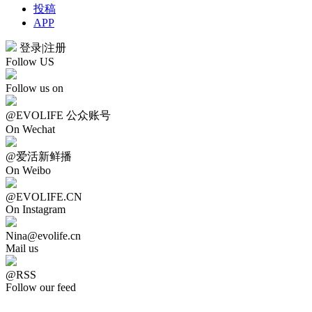
投稿
APP
登录
|
注册
Follow US
Follow us on
@EVOLIFE 公众账号
On Wechat
@爱活新鲜播
On Weibo
@EVOLIFE.CN
On Instagram
Nina@evolife.cn
Mail us
@RSS
Follow our feed