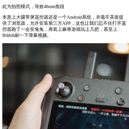
此为拍照模式，等效48mm焦段
本质上大疆带屏遥控器还是一个Android系统，并毫不吝啬提
供了浏览器，允许安装第三方APP，这也让我们忍不住打开遥
控器跑了一会安兔兔，再装上麻将游戏玩上几把，甚至上
Bilibili刷一下弹幕视频。