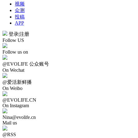
视频
众测
投稿
APP
登录
|
注册
Follow US
Follow us on
@EVOLIFE 公众账号
On Wechat
@爱活新鲜播
On Weibo
@EVOLIFE.CN
On Instagram
Nina@evolife.cn
Mail us
@RSS