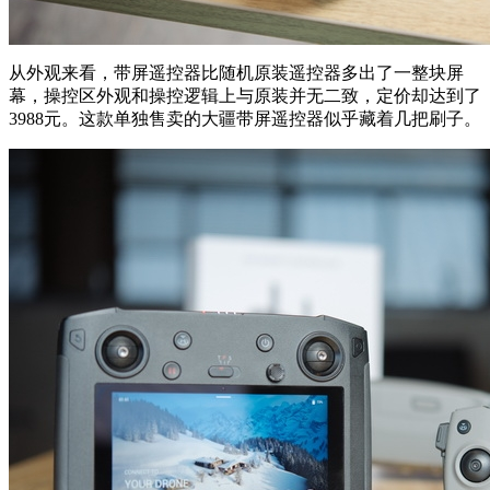
从外观来看，带屏遥控器比随机原装遥控器多出了一整块屏
幕，操控区外观和操控逻辑上与原装并无二致，定价却达到了
3988元。这款单独售卖的大疆带屏遥控器似乎藏着几把刷子。