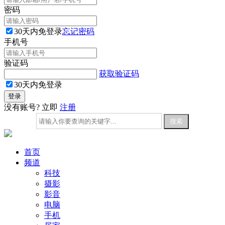
密码
30天内免登录
忘记密码
手机号
验证码
获取验证码
30天内免登录
没有账号? 立即
注册
首页
频道
科技
摄影
影音
电脑
手机