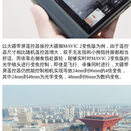
以大疆带屏遥控器操控大疆御MAVIC 2变焦版为例，由于遥控
器尺寸相比随机遥控器增大，双手无名指和小拇指持握都相当
舒适。而依靠右侧食指处拨轮，能够实时对MAVIC 2变焦版的
光学镜头进行变焦控制，即使是飞行、录像同时进行，大疆带
屏遥控器仍然能控制相机实现等效24mm到96mm的4倍变焦，
其中24mm到48mm为光学变焦，48mm到96mm为数码变焦。