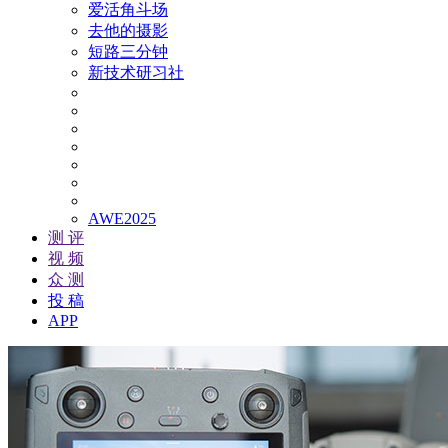
爱活角斗场
去他的摄影
短路三分钟
新技术研习社
AWE2025
测 评
视 频
众 测
投 稿
APP