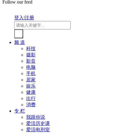
Follow our feed
登入
|
注册
频 道
科技
摄影
影音
电脑
手机
居家
娱乐
健康
出行
消费
专 栏
我跟你说
爱活历史课
爱活电刑室