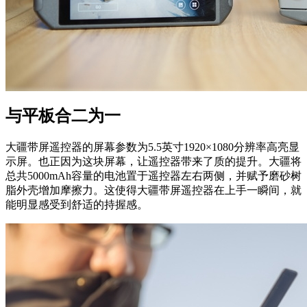
与平板合二为一
大疆带屏遥控器的屏幕参数为5.5英寸1920×1080分辨率高亮显
示屏。也正因为这块屏幕，让遥控器带来了质的提升。大疆将
总共5000mAh容量的电池置于遥控器左右两侧，并赋予磨砂树
脂外壳增加摩擦力。这使得大疆带屏遥控器在上手一瞬间，就
能明显感受到舒适的持握感。