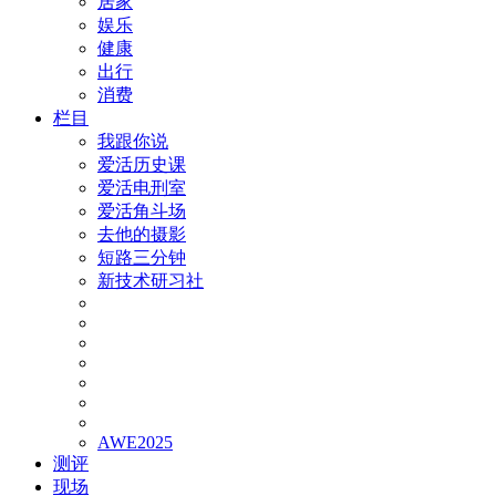
居家
娱乐
健康
出行
消费
栏目
我跟你说
爱活历史课
爱活电刑室
爱活角斗场
去他的摄影
短路三分钟
新技术研习社
AWE2025
测评
现场