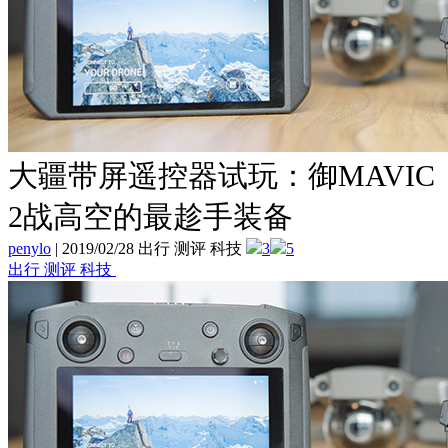
大疆带屏遥控器试玩：御MAVIC
2战高空的最趁手装备
penylo
|
2019/02/28 出行 测评 科技
3
5
出行 测评 科技