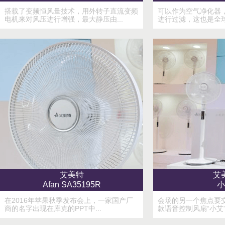
搭载了变频恒风量技术，用外转子直流变频
可以作为空气净化器，
电机来对风压进行增强，最大静压由...
进行过滤，这也是全球
艾美特
艾
Afan SA35195R
小
在2016年苹果秋季发布会上，一家国产厂
会场的另一个焦点要
商的名字出现在库克的PPT中...
款语音控制风扇“小艾”.