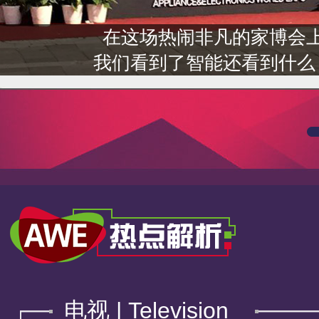
出师未捷身先死
另辟蹊径或许是洗碗机们最后
电视 | Television