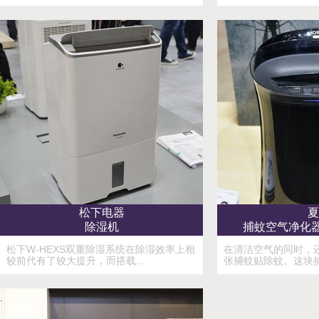
松下电器
夏
除湿机
捕蚊空气净化器F
松下W-HEXS双重除湿系统在除湿效率上相
在清洁空气的同时，
较前代有了较大提升，而搭载...
张捕蚊贴除蚊。这块捕蚊