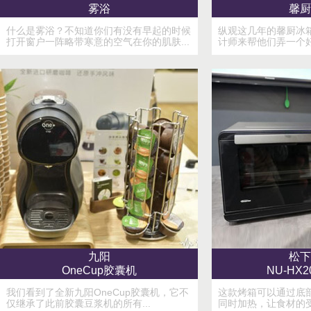
雾浴
馨厨
什么是雾浴？不知道你们有没有早起的时候
纵观这几年的馨厨冰
打开窗户一阵略带寒意的空气在你的肌肤...
计师来帮他们弄一个好
九阳
松下
OneCup胶囊机
NU-HX
我们看到了全新九阳OneCup胶囊机，它不
这款烤箱可以通过底部
仅继承了此前胶囊豆浆机的所有...
同时加热，让食材的受