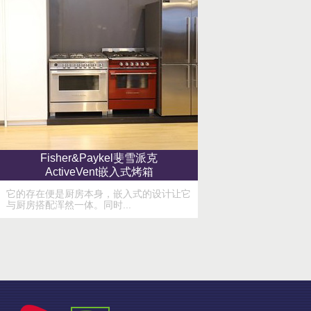
Fisher&Paykel斐雪派克
ActiveVent嵌入式烤箱
它的存在便是厨房本身，嵌入式的设计让它
与厨房搭配浑然一体。同时...