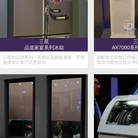
三星
三
品道家宴系列冰箱
AX7000
三星的品道系列一直都以高颜值著称，不管
除醛除尘自然已经成
是摆放在客厅还是厨房...
加湿功能也让这台净化器