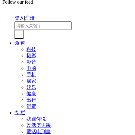
Follow our feed
登入
|
注册
频 道
科技
摄影
影音
电脑
手机
居家
娱乐
健康
出行
消费
专 栏
我跟你说
爱活历史课
爱活电刑室