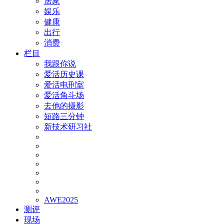
居家
娱乐
健康
出行
消费
栏目
我跟你说
爱活历史课
爱活电刑室
爱活角斗场
去他的摄影
短路三分钟
新技术研习社
AWE2025
测评
现场