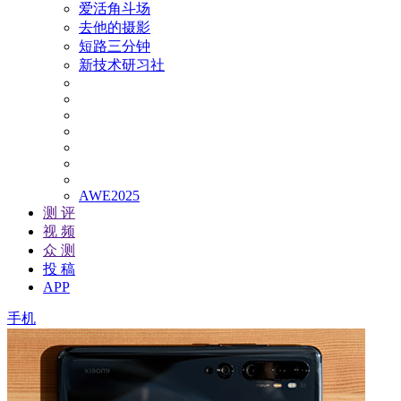
爱活角斗场
去他的摄影
短路三分钟
新技术研习社
AWE2025
测 评
视 频
众 测
投 稿
APP
手机