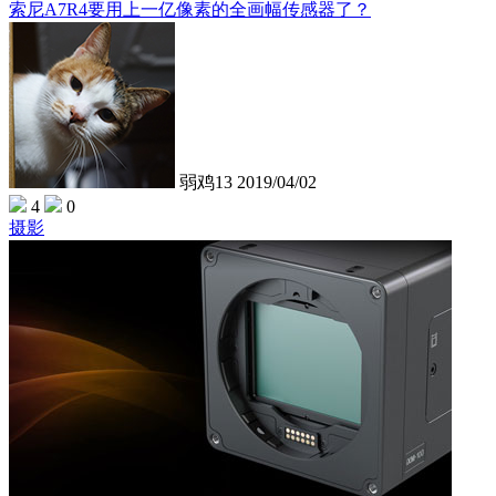
索尼A7R4要用上一亿像素的全画幅传感器了？
弱鸡13
2019/04/02
4
0
摄影