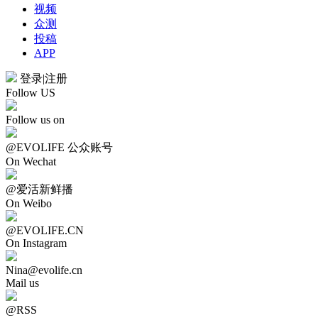
视频
众测
投稿
APP
登录
|
注册
Follow US
Follow us on
@EVOLIFE 公众账号
On Wechat
@爱活新鲜播
On Weibo
@EVOLIFE.CN
On Instagram
Nina@evolife.cn
Mail us
@RSS