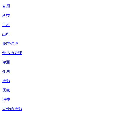
专题
科技
手机
出行
我跟你说
爱活历史课
评测
众测
摄影
居家
消费
去他的摄影