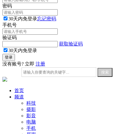
密码
30天内免登录
忘记密码
手机号
验证码
获取验证码
30天内免登录
没有账号? 立即
注册
首页
频道
科技
摄影
影音
电脑
手机