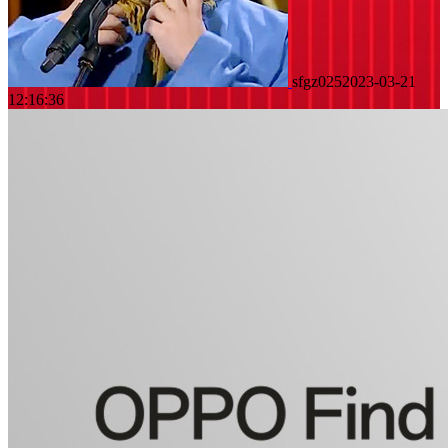
sfgz025
2023-03-21
12:16:36