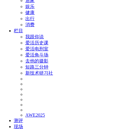
居家
娱乐
健康
出行
消费
栏目
我跟你说
爱活历史课
爱活电刑室
爱活角斗场
去他的摄影
短路三分钟
新技术研习社
AWE2025
测评
现场