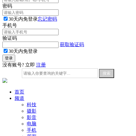
密码
30天内免登录
忘记密码
手机号
验证码
获取验证码
30天内免登录
没有账号? 立即
注册
首页
频道
科技
摄影
影音
电脑
手机