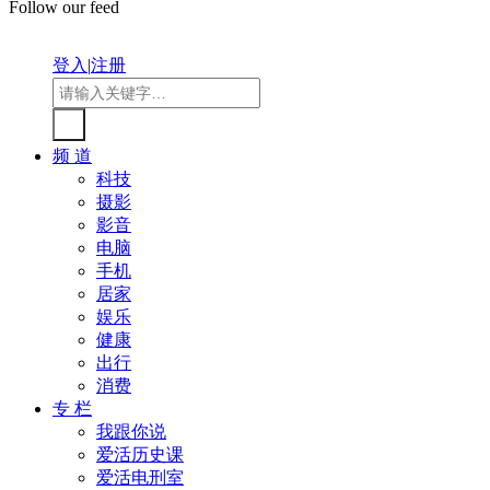
Follow our feed
登入
|
注册
频 道
科技
摄影
影音
电脑
手机
居家
娱乐
健康
出行
消费
专 栏
我跟你说
爱活历史课
爱活电刑室