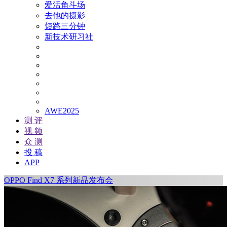
爱活角斗场
去他的摄影
短路三分钟
新技术研习社
AWE2025
测 评
视 频
众 测
投 稿
APP
OPPO Find X7 系列新品发布会