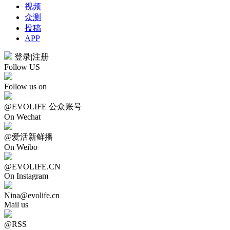
视频
众测
投稿
APP
登录
|
注册
Follow US
Follow us on
@EVOLIFE 公众账号
On Wechat
@爱活新鲜播
On Weibo
@EVOLIFE.CN
On Instagram
Nina@evolife.cn
Mail us
@RSS