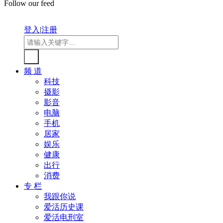
Follow our feed
登入
|
注册
频 道
科技
摄影
影音
电脑
手机
居家
娱乐
健康
出行
消费
专 栏
我跟你说
爱活历史课
爱活电刑室