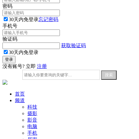
密码
30天内免登录
忘记密码
手机号
验证码
获取验证码
30天内免登录
没有账号? 立即
注册
首页
频道
科技
摄影
影音
电脑
手机