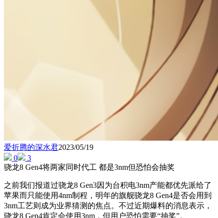
爱折腾的深水君
2023/05/19
0
3
骁龙8 Gen4将两家同时代工 都是3nm但恐怕会抽奖
之前我们报道过骁龙8 Gen3因为台积电3nm产能都优先派给了
苹果而只能使用4nm制程，明年的旗舰骁龙8 Gen4是否会用到
3nm工艺则成为业界猜测的焦点。不过近期爆料的消息表示，
骁龙8 Gen4肯定会使用3nm，但用户恐怕需要“抽奖”。