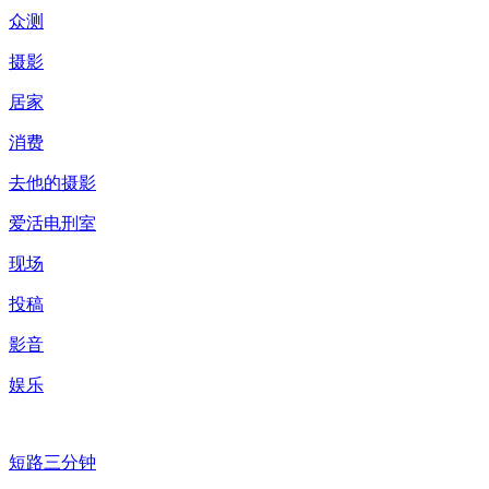
众测
摄影
居家
消费
去他的摄影
爱活电刑室
现场
投稿
影音
娱乐
短路三分钟