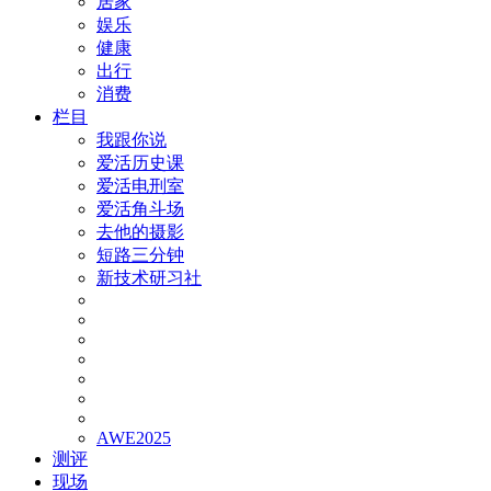
居家
娱乐
健康
出行
消费
栏目
我跟你说
爱活历史课
爱活电刑室
爱活角斗场
去他的摄影
短路三分钟
新技术研习社
AWE2025
测评
现场