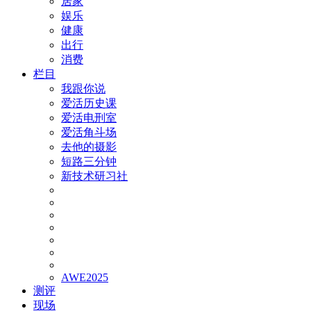
居家
娱乐
健康
出行
消费
栏目
我跟你说
爱活历史课
爱活电刑室
爱活角斗场
去他的摄影
短路三分钟
新技术研习社
AWE2025
测评
现场