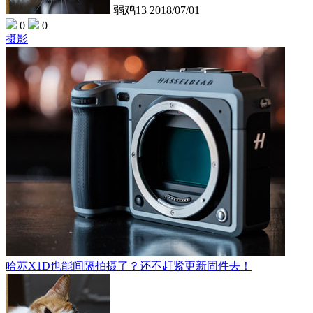
弱鸡13
2018/07/01
0
0
摄影
哈苏X1D也能间隔拍摄了？还不赶紧更新固件去！