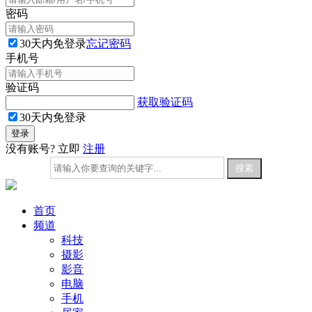
密码
30天内免登录
忘记密码
手机号
验证码
获取验证码
30天内免登录
没有账号? 立即
注册
首页
频道
科技
摄影
影音
电脑
手机