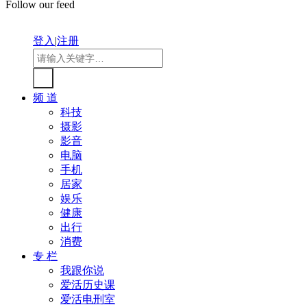
Follow our feed
登入
|
注册
频 道
科技
摄影
影音
电脑
手机
居家
娱乐
健康
出行
消费
专 栏
我跟你说
爱活历史课
爱活电刑室