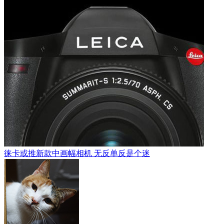
徕卡或推新款中画幅相机 无反单反是个迷