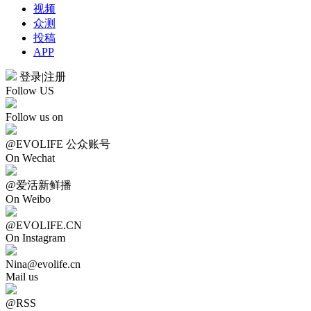
视频
众测
投稿
APP
登录
|
注册
Follow US
Follow us on
@EVOLIFE 公众账号
On Wechat
@爱活新鲜播
On Weibo
@EVOLIFE.CN
On Instagram
Nina@evolife.cn
Mail us
@RSS