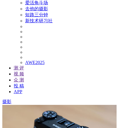
爱活角斗场
去他的摄影
短路三分钟
新技术研习社
AWE2025
测 评
视 频
众 测
投 稿
APP
摄影