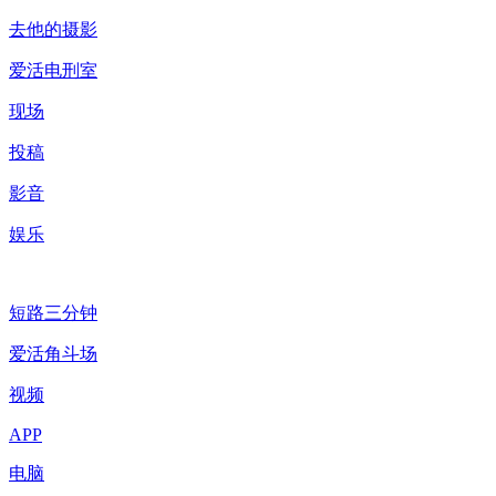
去他的摄影
爱活电刑室
现场
投稿
影音
娱乐
短路三分钟
爱活角斗场
视频
APP
电脑