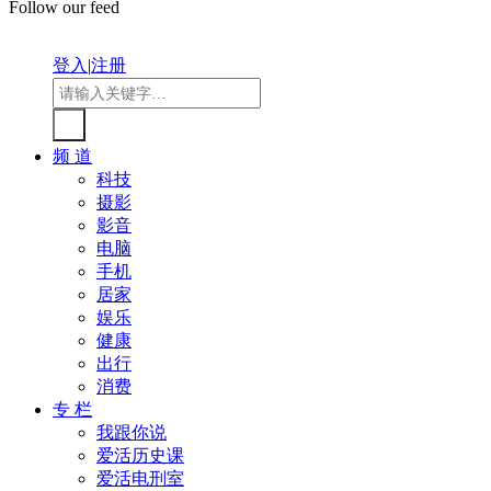
Follow our feed
登入
|
注册
频 道
科技
摄影
影音
电脑
手机
居家
娱乐
健康
出行
消费
专 栏
我跟你说
爱活历史课
爱活电刑室