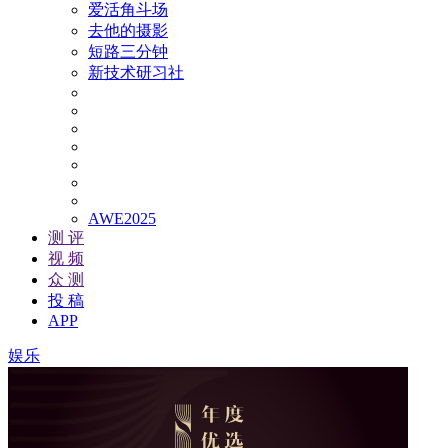
爱活角斗场
去他的摄影
短路三分钟
新技术研习社
AWE2025
测 评
视 频
众 测
投 稿
APP
娱乐