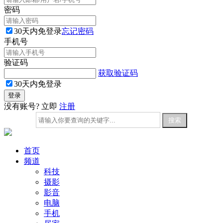
密码
30天内免登录
忘记密码
手机号
验证码
获取验证码
30天内免登录
没有账号? 立即
注册
首页
频道
科技
摄影
影音
电脑
手机