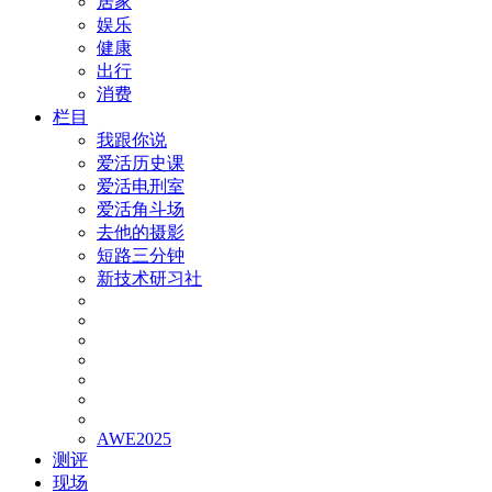
居家
娱乐
健康
出行
消费
栏目
我跟你说
爱活历史课
爱活电刑室
爱活角斗场
去他的摄影
短路三分钟
新技术研习社
AWE2025
测评
现场