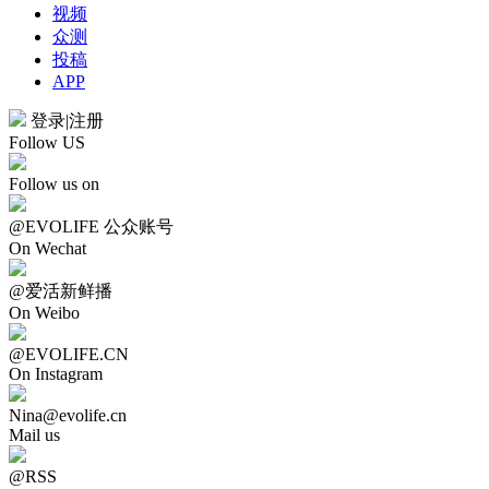
视频
众测
投稿
APP
登录
|
注册
Follow US
Follow us on
@EVOLIFE 公众账号
On Wechat
@爱活新鲜播
On Weibo
@EVOLIFE.CN
On Instagram
Nina@evolife.cn
Mail us
@RSS