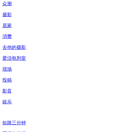
众测
摄影
居家
消费
去他的摄影
爱活电刑室
现场
投稿
影音
娱乐
短路三分钟