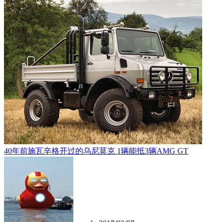
40年前施瓦辛格开过的乌尼莫克 1辆能抵3辆AMG GT