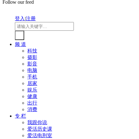
Follow our feed
登入
|
注册
频 道
科技
摄影
影音
电脑
手机
居家
娱乐
健康
出行
消费
专 栏
我跟你说
爱活历史课
爱活电刑室