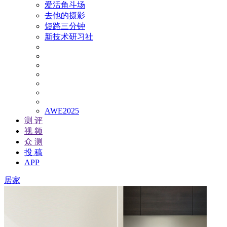
爱活角斗场
去他的摄影
短路三分钟
新技术研习社
AWE2025
测 评
视 频
众 测
投 稿
APP
居家