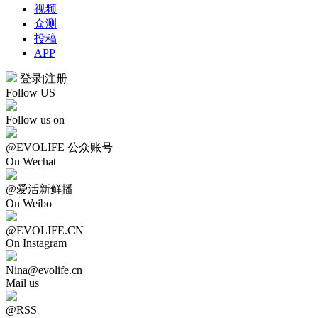
视频
众测
投稿
APP
登录
|
注册
Follow US
Follow us on
@EVOLIFE 公众账号
On Wechat
@爱活新鲜播
On Weibo
@EVOLIFE.CN
On Instagram
Nina@evolife.cn
Mail us
@RSS