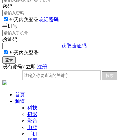
密码
30天内免登录
忘记密码
手机号
验证码
获取验证码
30天内免登录
没有账号? 立即
注册
首页
频道
科技
摄影
影音
电脑
手机