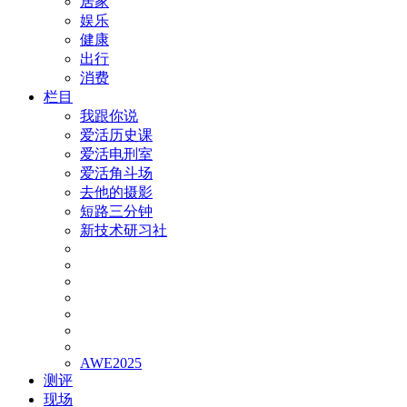
居家
娱乐
健康
出行
消费
栏目
我跟你说
爱活历史课
爱活电刑室
爱活角斗场
去他的摄影
短路三分钟
新技术研习社
AWE2025
测评
现场