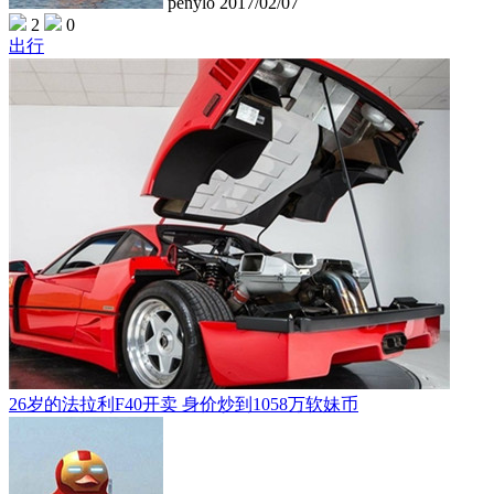
penylo
2017/02/07
2
0
出行
26岁的法拉利F40开卖 身价炒到1058万软妹币