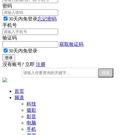
密码
30天内免登录
忘记密码
手机号
验证码
获取验证码
30天内免登录
没有账号? 立即
注册
首页
频道
科技
摄影
影音
电脑
手机