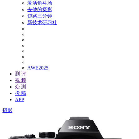
爱活角斗场
去他的摄影
短路三分钟
新技术研习社
AWE2025
测 评
视 频
众 测
投 稿
APP
摄影