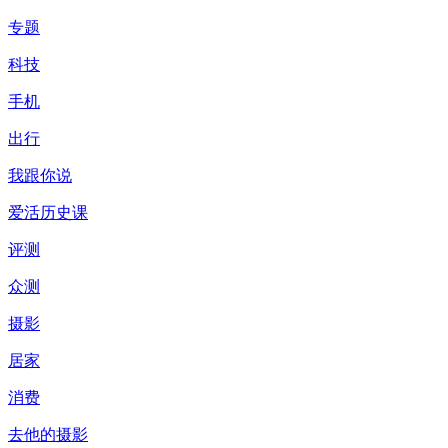
专题
科技
手机
出行
我跟你说
爱活历史课
评测
众测
摄影
居家
消费
去他的摄影