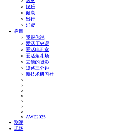
居家
娱乐
健康
出行
消费
栏目
我跟你说
爱活历史课
爱活电刑室
爱活角斗场
去他的摄影
短路三分钟
新技术研习社
AWE2025
测评
现场