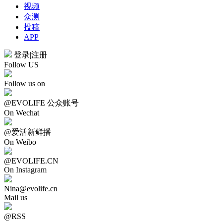
视频
众测
投稿
APP
登录
|
注册
Follow US
Follow us on
@EVOLIFE 公众账号
On Wechat
@爱活新鲜播
On Weibo
@EVOLIFE.CN
On Instagram
Nina@evolife.cn
Mail us
@RSS