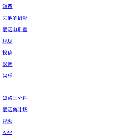
消费
去他的摄影
爱活电刑室
现场
投稿
影音
娱乐
短路三分钟
爱活角斗场
视频
APP