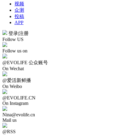
视频
众测
投稿
APP
登录
|
注册
Follow US
Follow us on
@EVOLIFE 公众账号
On Wechat
@爱活新鲜播
On Weibo
@EVOLIFE.CN
On Instagram
Nina@evolife.cn
Mail us
@RSS