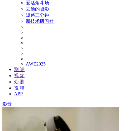
爱活角斗场
去他的摄影
短路三分钟
新技术研习社
AWE2025
测 评
视 频
众 测
投 稿
APP
影音