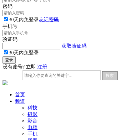
密码
30天内免登录
忘记密码
手机号
验证码
获取验证码
30天内免登录
没有账号? 立即
注册
首页
频道
科技
摄影
影音
电脑
手机