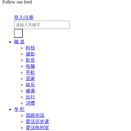
Follow our feed
登入
|
注册
频 道
科技
摄影
影音
电脑
手机
居家
娱乐
健康
出行
消费
专 栏
我跟你说
爱活历史课
爱活电刑室