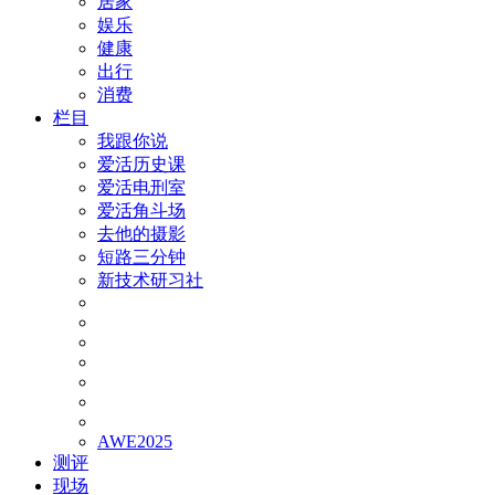
居家
娱乐
健康
出行
消费
栏目
我跟你说
爱活历史课
爱活电刑室
爱活角斗场
去他的摄影
短路三分钟
新技术研习社
AWE2025
测评
现场