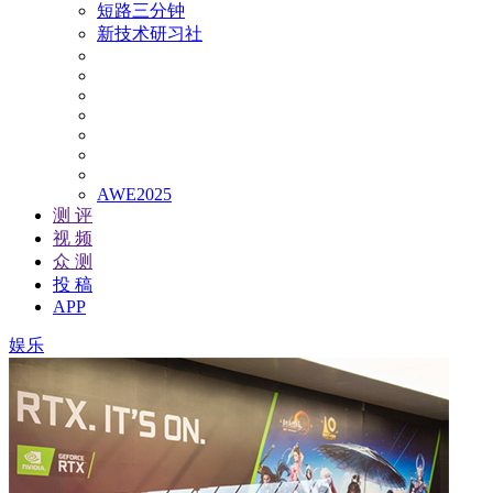
短路三分钟
新技术研习社
AWE2025
测 评
视 频
众 测
投 稿
APP
娱乐