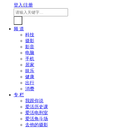
登入
|
注册
频 道
科技
摄影
影音
电脑
手机
居家
娱乐
健康
出行
消费
专 栏
我跟你说
爱活历史课
爱活电刑室
爱活角斗场
去他的摄影