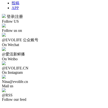
投稿
APP
登录
|
注册
Follow US
Follow us on
@EVOLIFE 公众账号
On Wechat
@爱活新鲜播
On Weibo
@EVOLIFE.CN
On Instagram
Nina@evolife.cn
Mail us
@RSS
Follow our feed