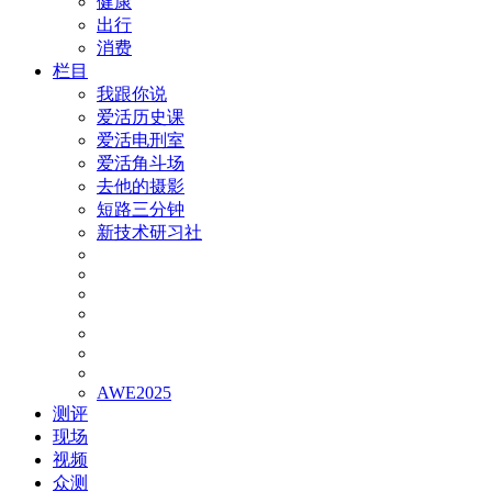
健康
出行
消费
栏目
我跟你说
爱活历史课
爱活电刑室
爱活角斗场
去他的摄影
短路三分钟
新技术研习社
AWE2025
测评
现场
视频
众测