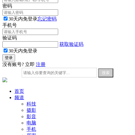
密码
30天内免登录
忘记密码
手机号
验证码
获取验证码
30天内免登录
没有账号? 立即
注册
首页
频道
科技
摄影
影音
电脑
手机