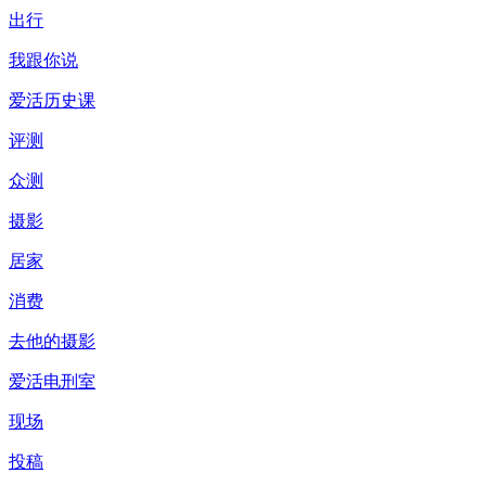
出行
我跟你说
爱活历史课
评测
众测
摄影
居家
消费
去他的摄影
爱活电刑室
现场
投稿