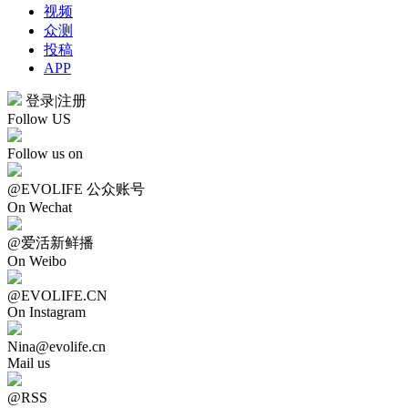
视频
众测
投稿
APP
登录
|
注册
Follow US
Follow us on
@EVOLIFE 公众账号
On Wechat
@爱活新鲜播
On Weibo
@EVOLIFE.CN
On Instagram
Nina@evolife.cn
Mail us
@RSS