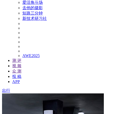
爱活角斗场
去他的摄影
短路三分钟
新技术研习社
AWE2025
测 评
视 频
众 测
投 稿
APP
出行