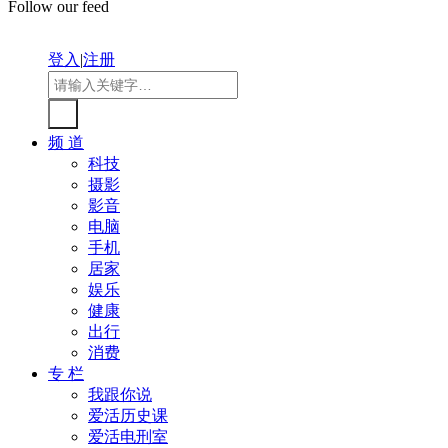
Follow our feed
登入
|
注册
频 道
科技
摄影
影音
电脑
手机
居家
娱乐
健康
出行
消费
专 栏
我跟你说
爱活历史课
爱活电刑室