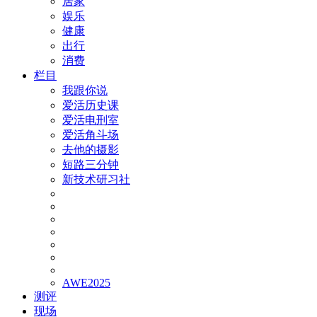
居家
娱乐
健康
出行
消费
栏目
我跟你说
爱活历史课
爱活电刑室
爱活角斗场
去他的摄影
短路三分钟
新技术研习社
AWE2025
测评
现场