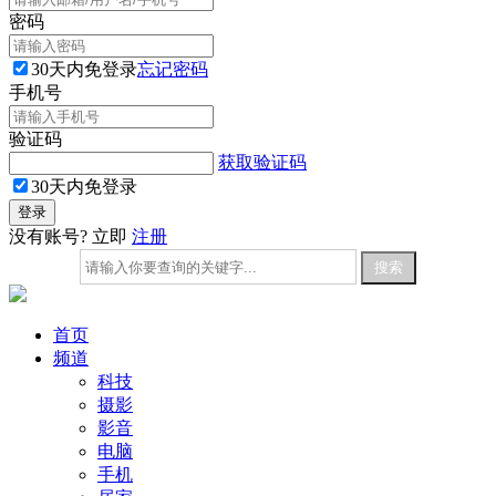
密码
30天内免登录
忘记密码
手机号
验证码
获取验证码
30天内免登录
没有账号? 立即
注册
首页
频道
科技
摄影
影音
电脑
手机