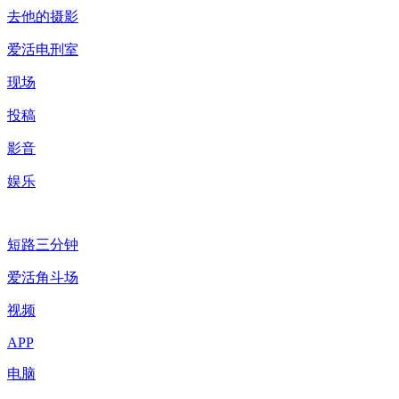
去他的摄影
爱活电刑室
现场
投稿
影音
娱乐
短路三分钟
爱活角斗场
视频
APP
电脑