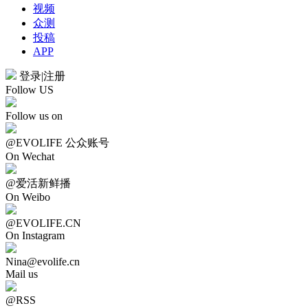
视频
众测
投稿
APP
登录
|
注册
Follow US
Follow us on
@EVOLIFE 公众账号
On Wechat
@爱活新鲜播
On Weibo
@EVOLIFE.CN
On Instagram
Nina@evolife.cn
Mail us
@RSS