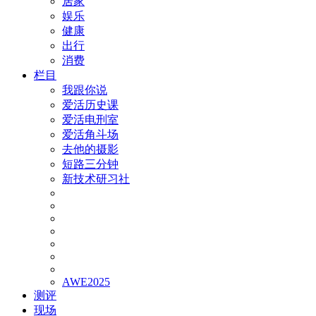
居家
娱乐
健康
出行
消费
栏目
我跟你说
爱活历史课
爱活电刑室
爱活角斗场
去他的摄影
短路三分钟
新技术研习社
AWE2025
测评
现场