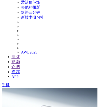
爱活角斗场
去他的摄影
短路三分钟
新技术研习社
AWE2025
测 评
视 频
众 测
投 稿
APP
手机