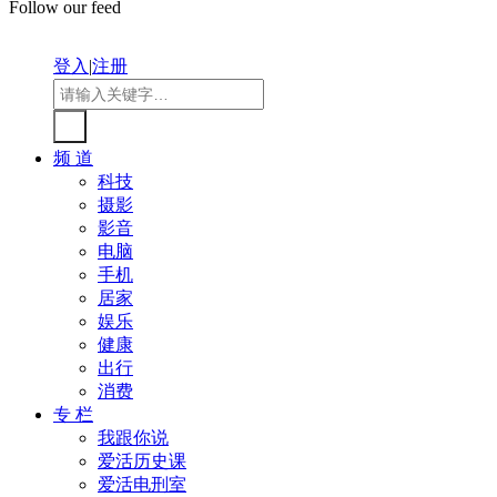
Follow our feed
登入
|
注册
频 道
科技
摄影
影音
电脑
手机
居家
娱乐
健康
出行
消费
专 栏
我跟你说
爱活历史课
爱活电刑室