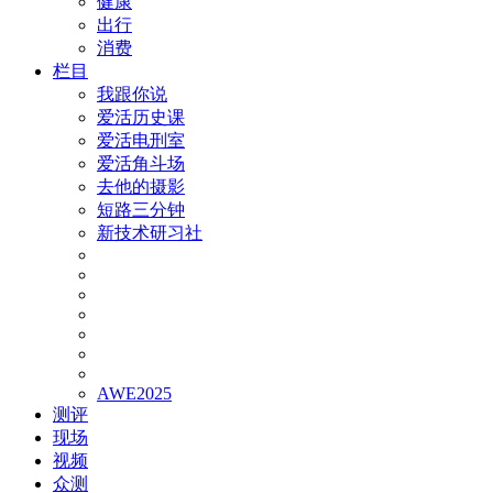
健康
出行
消费
栏目
我跟你说
爱活历史课
爱活电刑室
爱活角斗场
去他的摄影
短路三分钟
新技术研习社
AWE2025
测评
现场
视频
众测