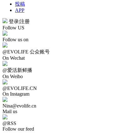
投稿
APP
登录
|
注册
Follow US
Follow us on
@EVOLIFE 公众账号
On Wechat
@爱活新鲜播
On Weibo
@EVOLIFE.CN
On Instagram
Nina@evolife.cn
Mail us
@RSS
Follow our feed