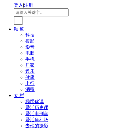
登入
|
注册
频 道
科技
摄影
影音
电脑
手机
居家
娱乐
健康
出行
消费
专 栏
我跟你说
爱活历史课
爱活电刑室
爱活角斗场
去他的摄影