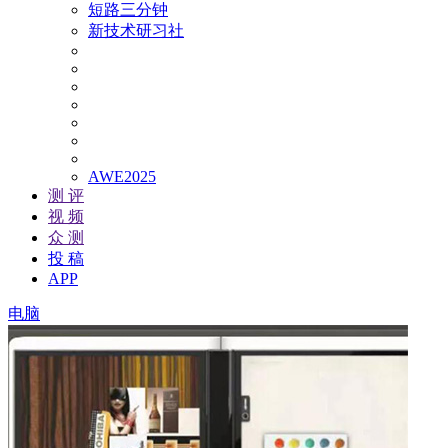
短路三分钟
新技术研习社
AWE2025
测 评
视 频
众 测
投 稿
APP
电脑