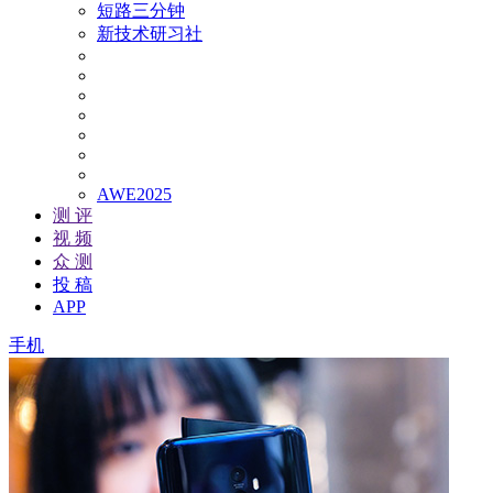
短路三分钟
新技术研习社
AWE2025
测 评
视 频
众 测
投 稿
APP
手机