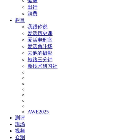
健康
出行
消费
栏目
我跟你说
爱活历史课
爱活电刑室
爱活角斗场
去他的摄影
短路三分钟
新技术研习社
AWE2025
测评
现场
视频
众测