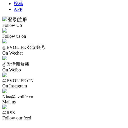
投稿
APP
登录
|
注册
Follow US
Follow us on
@EVOLIFE 公众账号
On Wechat
@爱活新鲜播
On Weibo
@EVOLIFE.CN
On Instagram
Nina@evolife.cn
Mail us
@RSS
Follow our feed