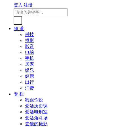
登入
|
注册
频 道
科技
摄影
影音
电脑
手机
居家
娱乐
健康
出行
消费
专 栏
我跟你说
爱活历史课
爱活电刑室
爱活角斗场
去他的摄影