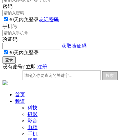
密码
30天内免登录
忘记密码
手机号
验证码
获取验证码
30天内免登录
没有账号? 立即
注册
首页
频道
科技
摄影
影音
电脑
手机