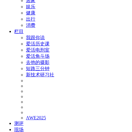
居家
娱乐
健康
出行
消费
栏目
我跟你说
爱活历史课
爱活电刑室
爱活角斗场
去他的摄影
短路三分钟
新技术研习社
AWE2025
测评
现场