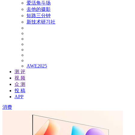
爱活角斗场
去他的摄影
短路三分钟
新技术研习社
AWE2025
测 评
视 频
众 测
投 稿
APP
消费