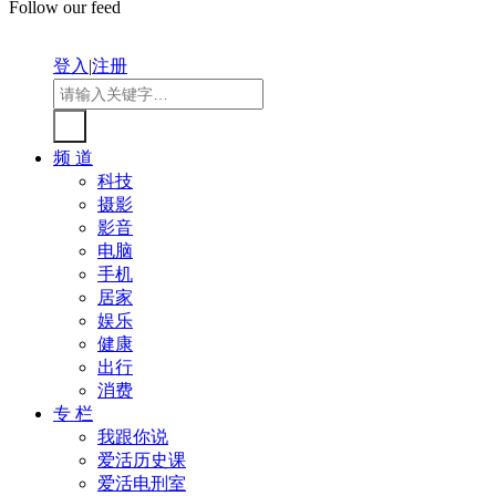
Follow our feed
登入
|
注册
频 道
科技
摄影
影音
电脑
手机
居家
娱乐
健康
出行
消费
专 栏
我跟你说
爱活历史课
爱活电刑室