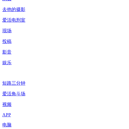
去他的摄影
爱活电刑室
现场
投稿
影音
娱乐
短路三分钟
爱活角斗场
视频
APP
电脑