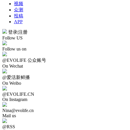
视频
众测
投稿
APP
登录
|
注册
Follow US
Follow us on
@EVOLIFE 公众账号
On Wechat
@爱活新鲜播
On Weibo
@EVOLIFE.CN
On Instagram
Nina@evolife.cn
Mail us
@RSS