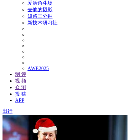
爱活角斗场
去他的摄影
短路三分钟
新技术研习社
AWE2025
测 评
视 频
众 测
投 稿
APP
出行