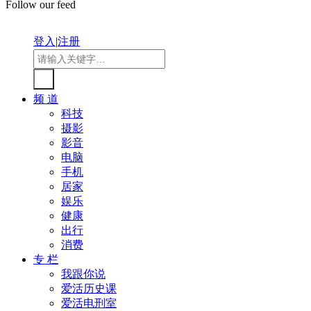
Follow our feed
登入
|
注册
频 道
科技
摄影
影音
电脑
手机
居家
娱乐
健康
出行
消费
专 栏
我跟你说
爱活历史课
爱活电刑室