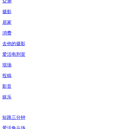
众测
摄影
居家
消费
去他的摄影
爱活电刑室
现场
投稿
影音
娱乐
短路三分钟
爱活角斗场