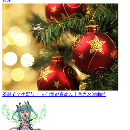
娱乐
圣诞节？生蛋节！ 人们竟都喜欢以上帝之名啪啪啪