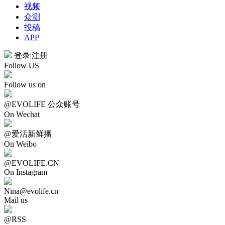
视频
众测
投稿
APP
登录
|
注册
Follow US
Follow us on
@EVOLIFE 公众账号
On Wechat
@爱活新鲜播
On Weibo
@EVOLIFE.CN
On Instagram
Nina@evolife.cn
Mail us
@RSS