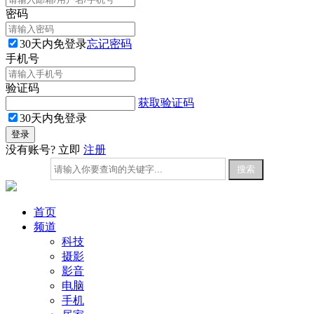
密码
30天内免登录
忘记密码
手机号
验证码
获取验证码
30天内免登录
没有账号? 立即
注册
首页
频道
科技
摄影
影音
电脑
手机