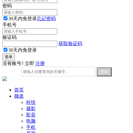
密码
30天内免登录
忘记密码
手机号
验证码
获取验证码
30天内免登录
没有账号? 立即
注册
首页
频道
科技
摄影
影音
电脑
手机