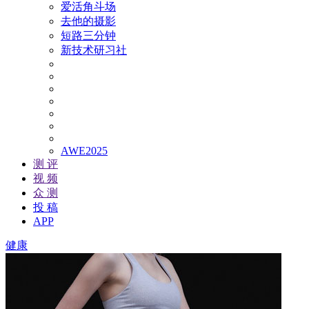
爱活角斗场
去他的摄影
短路三分钟
新技术研习社
AWE2025
测 评
视 频
众 测
投 稿
APP
健康