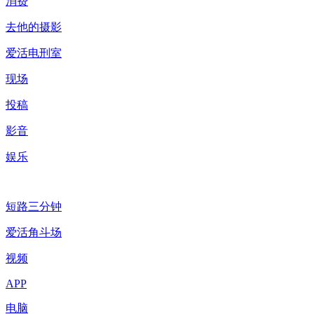
消费
去他的摄影
爱活电刑室
现场
投稿
影音
娱乐
短路三分钟
爱活角斗场
视频
APP
电脑