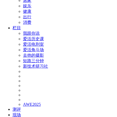
居家
娱乐
健康
出行
消费
栏目
我跟你说
爱活历史课
爱活电刑室
爱活角斗场
去他的摄影
短路三分钟
新技术研习社
AWE2025
测评
现场