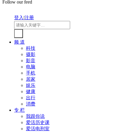
Follow our feed
登入
|
注册
频 道
科技
摄影
影音
电脑
手机
居家
娱乐
健康
出行
消费
专 栏
我跟你说
爱活历史课
爱活电刑室