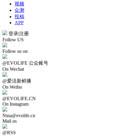
视频
众测
投稿
APP
登录
|
注册
Follow US
Follow us on
@EVOLIFE 公众账号
On Wechat
@爱活新鲜播
On Weibo
@EVOLIFE.CN
On Instagram
Nina@evolife.cn
Mail us
@RSS