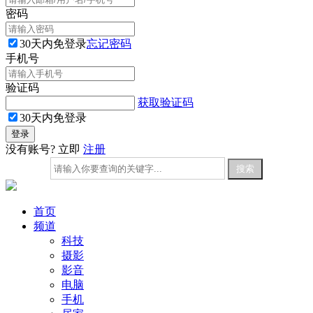
密码
30天内免登录
忘记密码
手机号
验证码
获取验证码
30天内免登录
没有账号? 立即
注册
首页
频道
科技
摄影
影音
电脑
手机