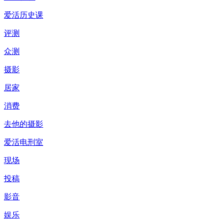
爱活历史课
评测
众测
摄影
居家
消费
去他的摄影
爱活电刑室
现场
投稿
影音
娱乐