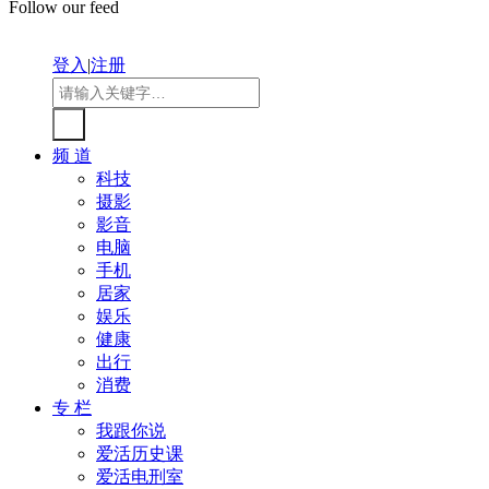
Follow our feed
登入
|
注册
频 道
科技
摄影
影音
电脑
手机
居家
娱乐
健康
出行
消费
专 栏
我跟你说
爱活历史课
爱活电刑室