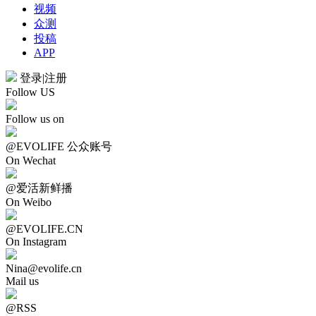
视频
众测
投稿
APP
登录
|
注册
Follow US
Follow us on
@EVOLIFE 公众账号
On Wechat
@爱活新鲜播
On Weibo
@EVOLIFE.CN
On Instagram
Nina@evolife.cn
Mail us
@RSS