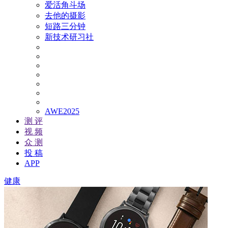
爱活角斗场
去他的摄影
短路三分钟
新技术研习社
AWE2025
测 评
视 频
众 测
投 稿
APP
健康