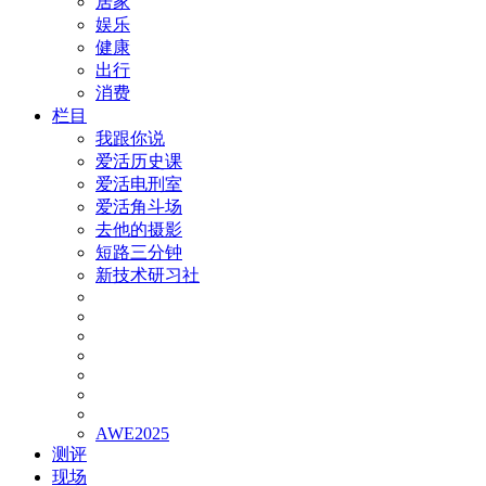
居家
娱乐
健康
出行
消费
栏目
我跟你说
爱活历史课
爱活电刑室
爱活角斗场
去他的摄影
短路三分钟
新技术研习社
AWE2025
测评
现场