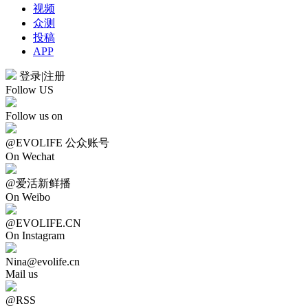
视频
众测
投稿
APP
登录
|
注册
Follow US
Follow us on
@EVOLIFE 公众账号
On Wechat
@爱活新鲜播
On Weibo
@EVOLIFE.CN
On Instagram
Nina@evolife.cn
Mail us
@RSS