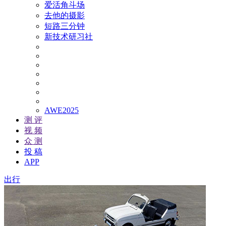
爱活角斗场
去他的摄影
短路三分钟
新技术研习社
AWE2025
测 评
视 频
众 测
投 稿
APP
出行