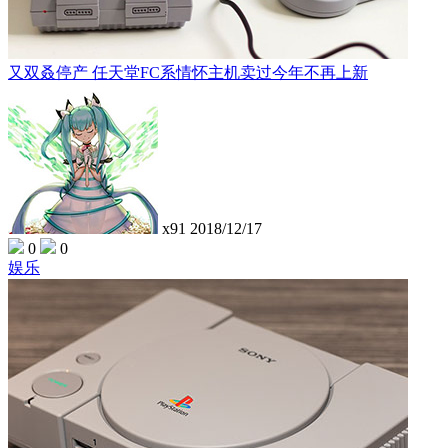
又双叒停产 任天堂FC系情怀主机卖过今年不再上新
x91
2018/12/17
0
0
娱乐