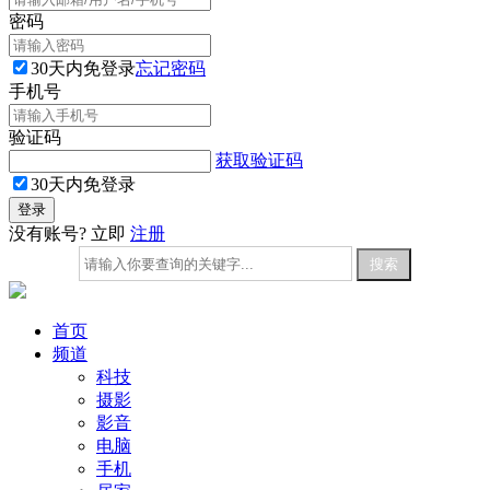
密码
30天内免登录
忘记密码
手机号
验证码
获取验证码
30天内免登录
没有账号? 立即
注册
首页
频道
科技
摄影
影音
电脑
手机