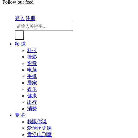
Follow our feed
登入
|
注册
频 道
科技
摄影
影音
电脑
手机
居家
娱乐
健康
出行
消费
专 栏
我跟你说
爱活历史课
爱活电刑室