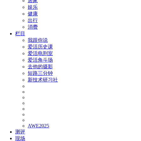
居家
娱乐
健康
出行
消费
栏目
我跟你说
爱活历史课
爱活电刑室
爱活角斗场
去他的摄影
短路三分钟
新技术研习社
AWE2025
测评
现场