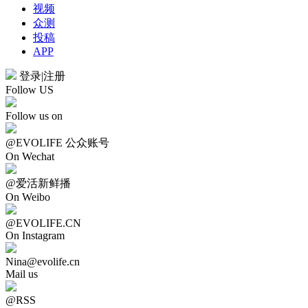
视频
众测
投稿
APP
登录
|
注册
Follow US
Follow us on
@EVOLIFE 公众账号
On Wechat
@爱活新鲜播
On Weibo
@EVOLIFE.CN
On Instagram
Nina@evolife.cn
Mail us
@RSS