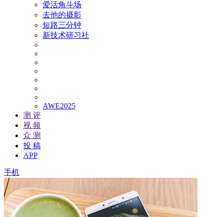
爱活角斗场
去他的摄影
短路三分钟
新技术研习社
AWE2025
测 评
视 频
众 测
投 稿
APP
手机