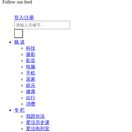
Follow our feed
登入
|
注册
频 道
科技
摄影
影音
电脑
手机
居家
娱乐
健康
出行
消费
专 栏
我跟你说
爱活历史课
爱活电刑室