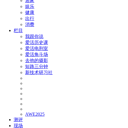
居家
娱乐
健康
出行
消费
栏目
我跟你说
爱活历史课
爱活电刑室
爱活角斗场
去他的摄影
短路三分钟
新技术研习社
AWE2025
测评
现场