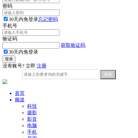
密码
30天内免登录
忘记密码
手机号
验证码
获取验证码
30天内免登录
没有账号? 立即
注册
首页
频道
科技
摄影
影音
电脑
手机