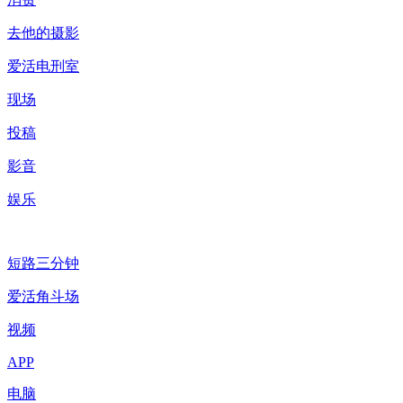
去他的摄影
爱活电刑室
现场
投稿
影音
娱乐
短路三分钟
爱活角斗场
视频
APP
电脑