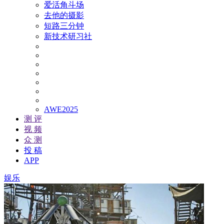
爱活角斗场
去他的摄影
短路三分钟
新技术研习社
AWE2025
测 评
视 频
众 测
投 稿
APP
娱乐