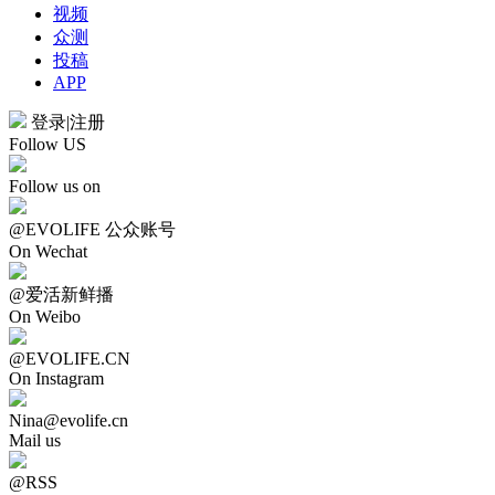
视频
众测
投稿
APP
登录
|
注册
Follow US
Follow us on
@EVOLIFE 公众账号
On Wechat
@爱活新鲜播
On Weibo
@EVOLIFE.CN
On Instagram
Nina@evolife.cn
Mail us
@RSS