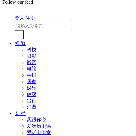
Follow our feed
登入
|
注册
频 道
科技
摄影
影音
电脑
手机
居家
娱乐
健康
出行
消费
专 栏
我跟你说
爱活历史课
爱活电刑室