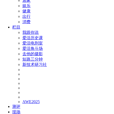
居家
娱乐
健康
出行
消费
栏目
我跟你说
爱活历史课
爱活电刑室
爱活角斗场
去他的摄影
短路三分钟
新技术研习社
AWE2025
测评
现场