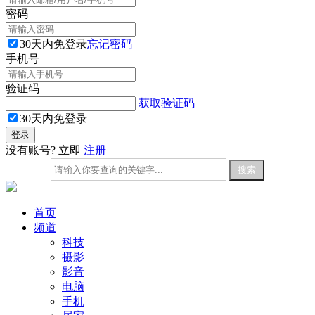
密码
30天内免登录
忘记密码
手机号
验证码
获取验证码
30天内免登录
没有账号? 立即
注册
首页
频道
科技
摄影
影音
电脑
手机