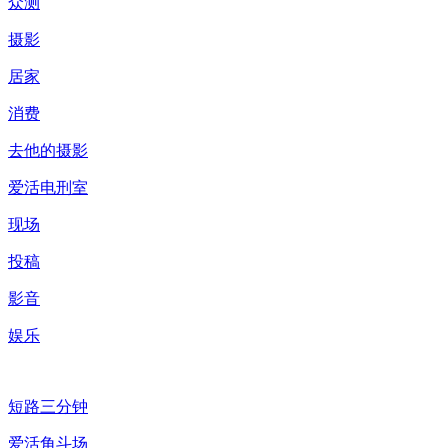
众测
摄影
居家
消费
去他的摄影
爱活电刑室
现场
投稿
影音
娱乐
短路三分钟
爱活角斗场