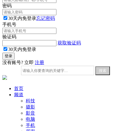
密码
30天内免登录
忘记密码
手机号
验证码
获取验证码
30天内免登录
没有账号? 立即
注册
首页
频道
科技
摄影
影音
电脑
手机