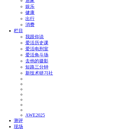
居家
娱乐
健康
出行
消费
栏目
我跟你说
爱活历史课
爱活电刑室
爱活角斗场
去他的摄影
短路三分钟
新技术研习社
AWE2025
测评
现场