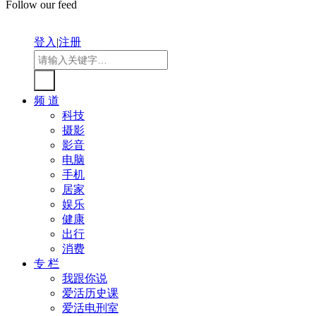
Follow our feed
登入
|
注册
频 道
科技
摄影
影音
电脑
手机
居家
娱乐
健康
出行
消费
专 栏
我跟你说
爱活历史课
爱活电刑室