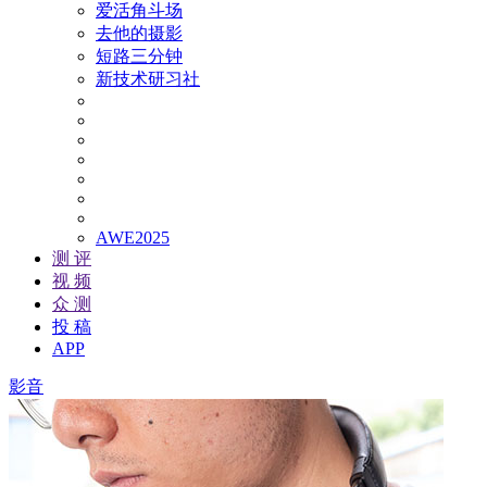
爱活角斗场
去他的摄影
短路三分钟
新技术研习社
AWE2025
测 评
视 频
众 测
投 稿
APP
影音