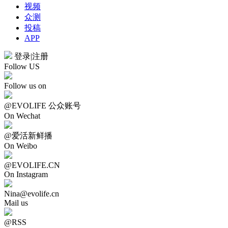
视频
众测
投稿
APP
登录
|
注册
Follow US
Follow us on
@EVOLIFE 公众账号
On Wechat
@爱活新鲜播
On Weibo
@EVOLIFE.CN
On Instagram
Nina@evolife.cn
Mail us
@RSS