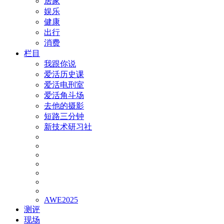
居家
娱乐
健康
出行
消费
栏目
我跟你说
爱活历史课
爱活电刑室
爱活角斗场
去他的摄影
短路三分钟
新技术研习社
AWE2025
测评
现场