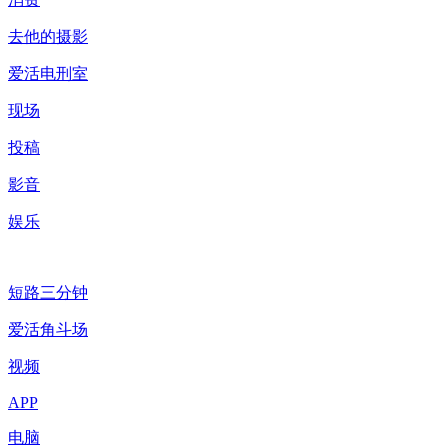
去他的摄影
爱活电刑室
现场
投稿
影音
娱乐
短路三分钟
爱活角斗场
视频
APP
电脑