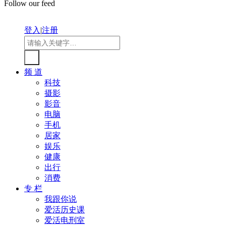
Follow our feed
登入
|
注册
频 道
科技
摄影
影音
电脑
手机
居家
娱乐
健康
出行
消费
专 栏
我跟你说
爱活历史课
爱活电刑室