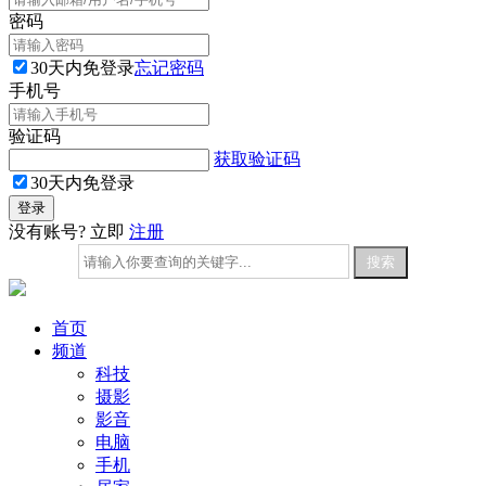
密码
30天内免登录
忘记密码
手机号
验证码
获取验证码
30天内免登录
没有账号? 立即
注册
首页
频道
科技
摄影
影音
电脑
手机