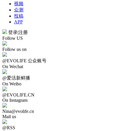
视频
众测
投稿
APP
登录
|
注册
Follow US
Follow us on
@EVOLIFE 公众账号
On Wechat
@爱活新鲜播
On Weibo
@EVOLIFE.CN
On Instagram
Nina@evolife.cn
Mail us
@RSS