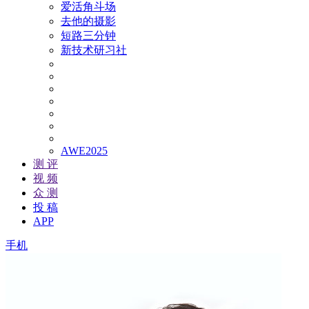
爱活角斗场
去他的摄影
短路三分钟
新技术研习社
AWE2025
测 评
视 频
众 测
投 稿
APP
手机