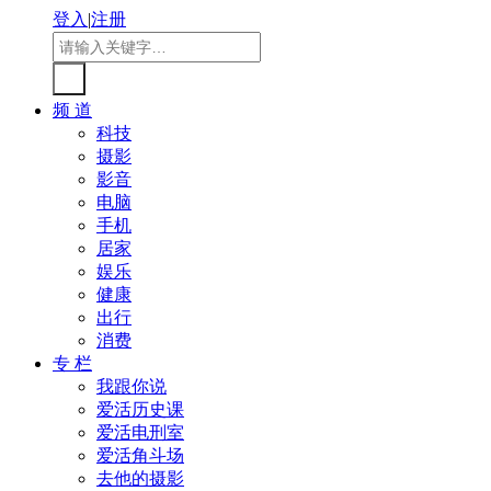
登入
|
注册
频 道
科技
摄影
影音
电脑
手机
居家
娱乐
健康
出行
消费
专 栏
我跟你说
爱活历史课
爱活电刑室
爱活角斗场
去他的摄影