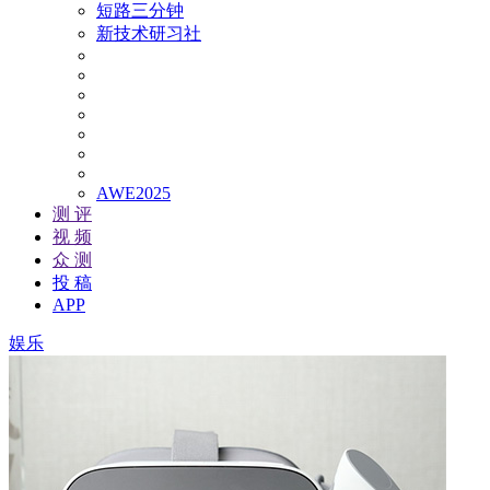
短路三分钟
新技术研习社
AWE2025
测 评
视 频
众 测
投 稿
APP
娱乐