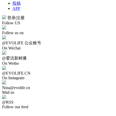
投稿
APP
登录
|
注册
Follow US
Follow us on
@EVOLIFE 公众账号
On Wechat
@爱活新鲜播
On Weibo
@EVOLIFE.CN
On Instagram
Nina@evolife.cn
Mail us
@RSS
Follow our feed