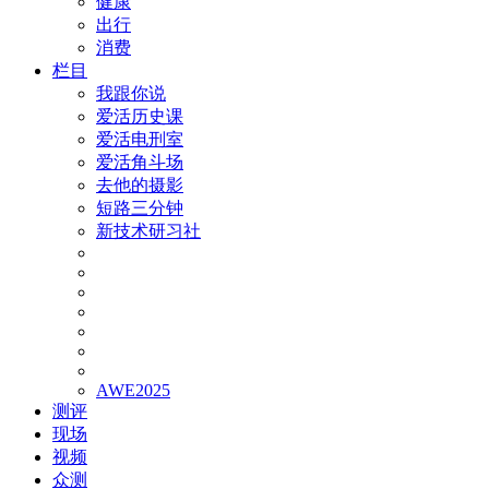
健康
出行
消费
栏目
我跟你说
爱活历史课
爱活电刑室
爱活角斗场
去他的摄影
短路三分钟
新技术研习社
AWE2025
测评
现场
视频
众测