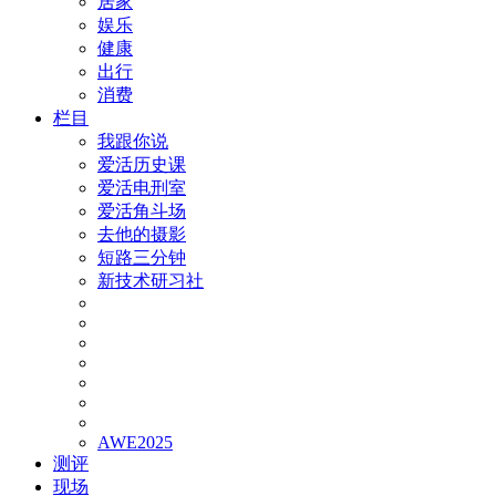
居家
娱乐
健康
出行
消费
栏目
我跟你说
爱活历史课
爱活电刑室
爱活角斗场
去他的摄影
短路三分钟
新技术研习社
AWE2025
测评
现场