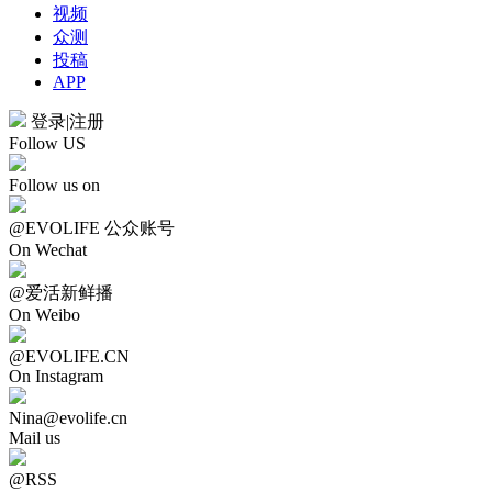
视频
众测
投稿
APP
登录
|
注册
Follow US
Follow us on
@EVOLIFE 公众账号
On Wechat
@爱活新鲜播
On Weibo
@EVOLIFE.CN
On Instagram
Nina@evolife.cn
Mail us
@RSS