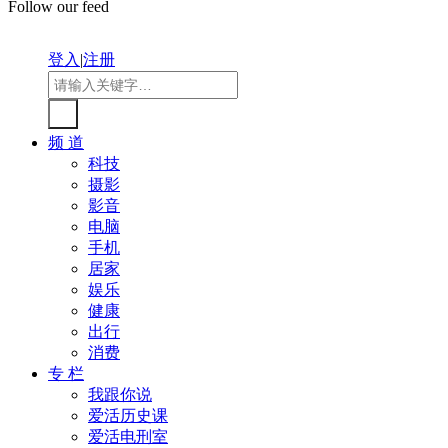
Follow our feed
登入
|
注册
频 道
科技
摄影
影音
电脑
手机
居家
娱乐
健康
出行
消费
专 栏
我跟你说
爱活历史课
爱活电刑室