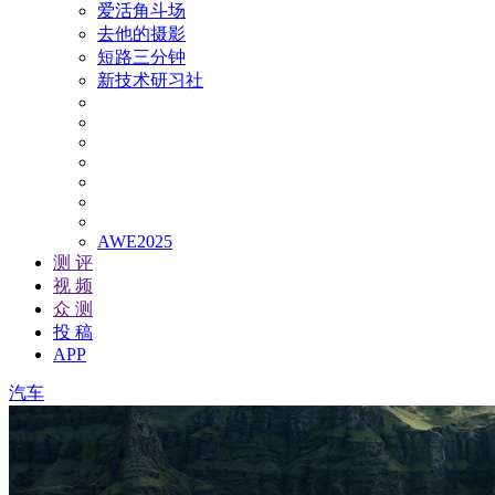
爱活角斗场
去他的摄影
短路三分钟
新技术研习社
AWE2025
测 评
视 频
众 测
投 稿
APP
汽车