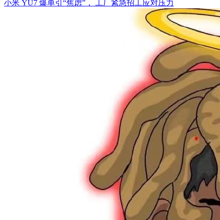
小米 YU7 爆单引“焦虑”， 工厂紧急招工应对压力