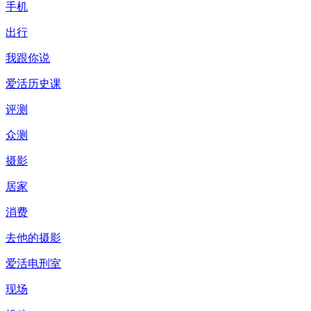
手机
出行
我跟你说
爱活历史课
评测
众测
摄影
居家
消费
去他的摄影
爱活电刑室
现场