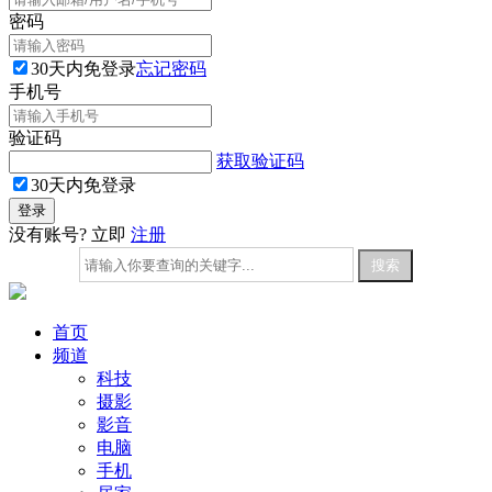
密码
30天内免登录
忘记密码
手机号
验证码
获取验证码
30天内免登录
没有账号? 立即
注册
首页
频道
科技
摄影
影音
电脑
手机