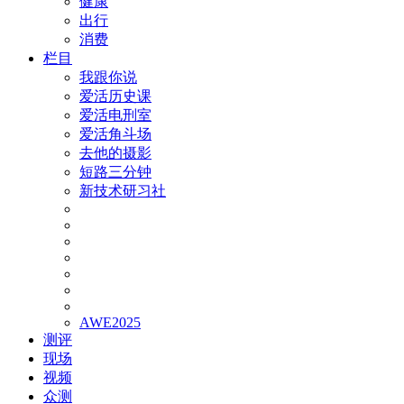
健康
出行
消费
栏目
我跟你说
爱活历史课
爱活电刑室
爱活角斗场
去他的摄影
短路三分钟
新技术研习社
AWE2025
测评
现场
视频
众测