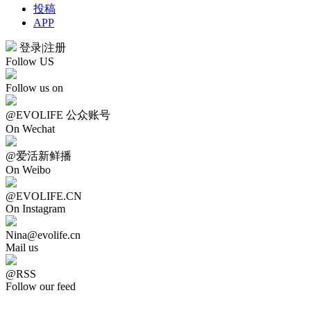
投稿
APP
登录
|
注册
Follow US
Follow us on
@EVOLIFE 公众账号
On Wechat
@爱活新鲜播
On Weibo
@EVOLIFE.CN
On Instagram
Nina@evolife.cn
Mail us
@RSS
Follow our feed