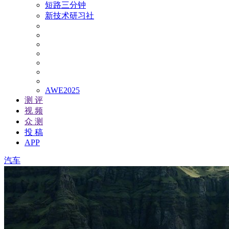
短路三分钟
新技术研习社
AWE2025
测 评
视 频
众 测
投 稿
APP
汽车