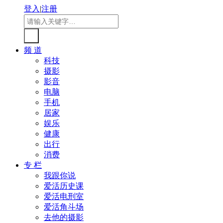
登入
|
注册
频 道
科技
摄影
影音
电脑
手机
居家
娱乐
健康
出行
消费
专 栏
我跟你说
爱活历史课
爱活电刑室
爱活角斗场
去他的摄影