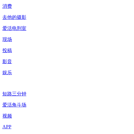
消费
去他的摄影
爱活电刑室
现场
投稿
影音
娱乐
短路三分钟
爱活角斗场
视频
APP