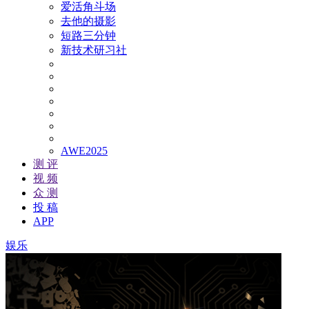
爱活角斗场
去他的摄影
短路三分钟
新技术研习社
AWE2025
测 评
视 频
众 测
投 稿
APP
娱乐