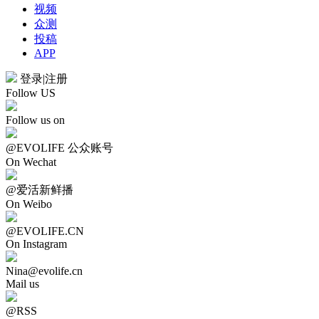
视频
众测
投稿
APP
登录
|
注册
Follow US
Follow us on
@EVOLIFE 公众账号
On Wechat
@爱活新鲜播
On Weibo
@EVOLIFE.CN
On Instagram
Nina@evolife.cn
Mail us
@RSS