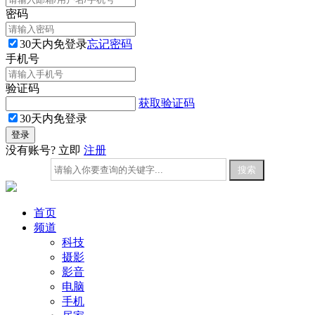
密码
30天内免登录
忘记密码
手机号
验证码
获取验证码
30天内免登录
没有账号? 立即
注册
首页
频道
科技
摄影
影音
电脑
手机