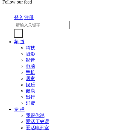
Follow our feed
登入
|
注册
频 道
科技
摄影
影音
电脑
手机
居家
娱乐
健康
出行
消费
专 栏
我跟你说
爱活历史课
爱活电刑室