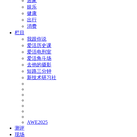
居家
娱乐
健康
出行
消费
栏目
我跟你说
爱活历史课
爱活电刑室
爱活角斗场
去他的摄影
短路三分钟
新技术研习社
AWE2025
测评
现场