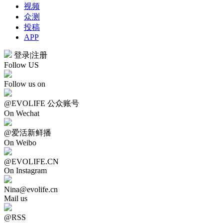
视频
众测
投稿
APP
登录
|
注册
Follow US
Follow us on
@EVOLIFE 公众账号
On Wechat
@爱活新鲜播
On Weibo
@EVOLIFE.CN
On Instagram
Nina@evolife.cn
Mail us
@RSS