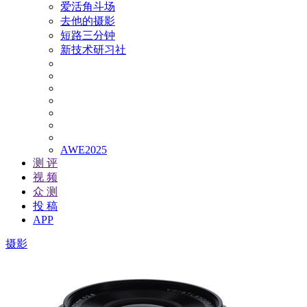
爱活角斗场
去他的摄影
短路三分钟
新技术研习社
AWE2025
测 评
视 频
众 测
投 稿
APP
摄影