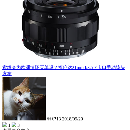
索粉会为欧洲情怀买单吗？福伦达21mm f/3.5 E卡口手动镜头
发布
弱鸡13
2018/09/20
1
3