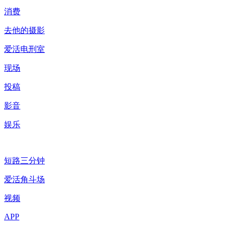
消费
去他的摄影
爱活电刑室
现场
投稿
影音
娱乐
短路三分钟
爱活角斗场
视频
APP