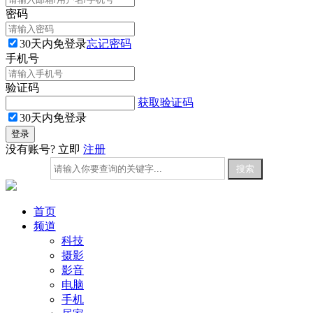
密码
30天内免登录
忘记密码
手机号
验证码
获取验证码
30天内免登录
没有账号? 立即
注册
首页
频道
科技
摄影
影音
电脑
手机