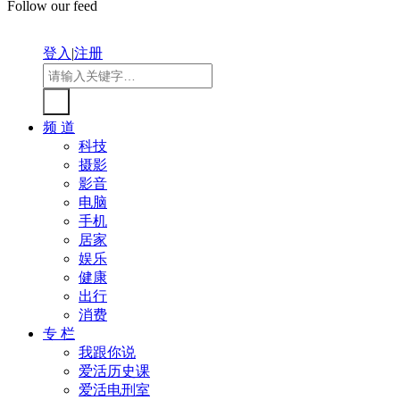
Follow our feed
登入
|
注册
频 道
科技
摄影
影音
电脑
手机
居家
娱乐
健康
出行
消费
专 栏
我跟你说
爱活历史课
爱活电刑室