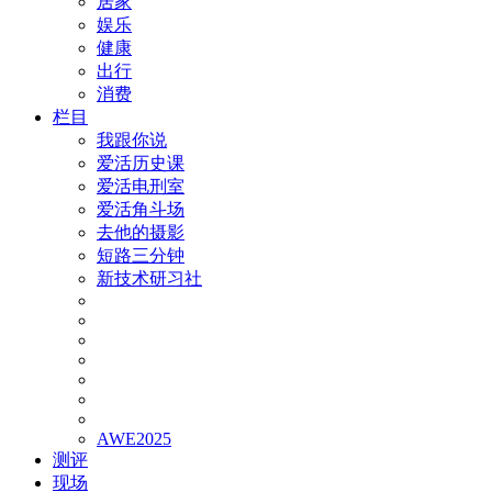
居家
娱乐
健康
出行
消费
栏目
我跟你说
爱活历史课
爱活电刑室
爱活角斗场
去他的摄影
短路三分钟
新技术研习社
AWE2025
测评
现场