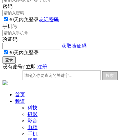
密码
30天内免登录
忘记密码
手机号
验证码
获取验证码
30天内免登录
没有账号? 立即
注册
首页
频道
科技
摄影
影音
电脑
手机