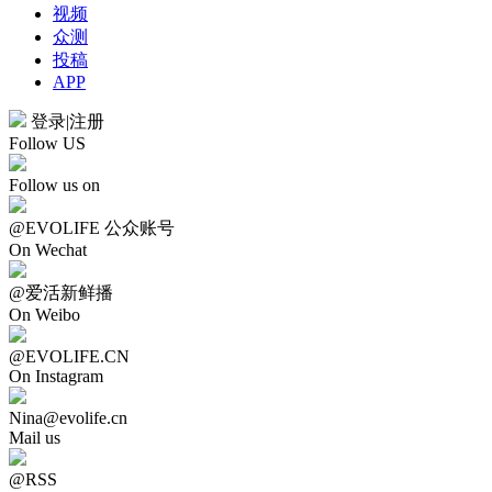
视频
众测
投稿
APP
登录
|
注册
Follow US
Follow us on
@EVOLIFE 公众账号
On Wechat
@爱活新鲜播
On Weibo
@EVOLIFE.CN
On Instagram
Nina@evolife.cn
Mail us
@RSS