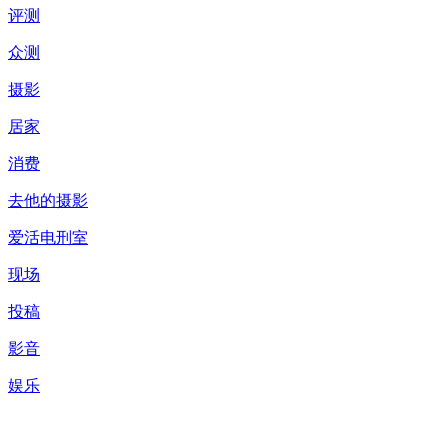
评测
众测
摄影
居家
消费
去他的摄影
爱活电刑室
现场
投稿
影音
娱乐