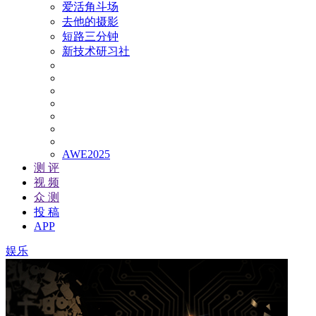
爱活角斗场
去他的摄影
短路三分钟
新技术研习社
AWE2025
测 评
视 频
众 测
投 稿
APP
娱乐