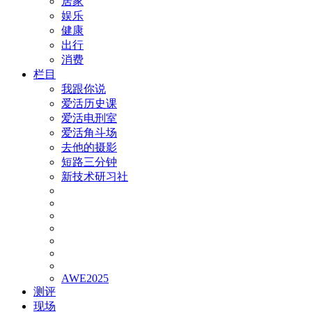
居家
娱乐
健康
出行
消费
栏目
我跟你说
爱活历史课
爱活电刑室
爱活角斗场
去他的摄影
短路三分钟
新技术研习社
AWE2025
测评
现场