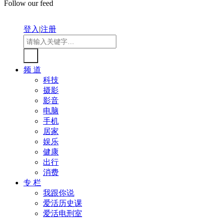
Follow our feed
登入
|
注册
频 道
科技
摄影
影音
电脑
手机
居家
娱乐
健康
出行
消费
专 栏
我跟你说
爱活历史课
爱活电刑室