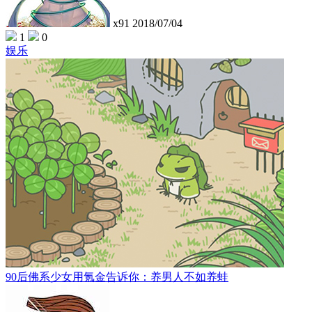
x91
2018/07/04
1
0
娱乐
90后佛系少女用氪金告诉你：养男人不如养蛙