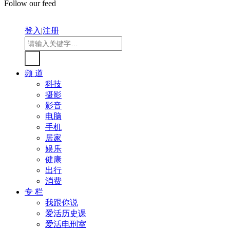
Follow our feed
登入
|
注册
频 道
科技
摄影
影音
电脑
手机
居家
娱乐
健康
出行
消费
专 栏
我跟你说
爱活历史课
爱活电刑室