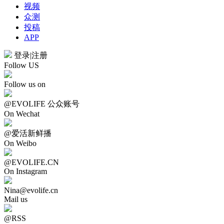
视频
众测
投稿
APP
登录
|
注册
Follow US
Follow us on
@EVOLIFE 公众账号
On Wechat
@爱活新鲜播
On Weibo
@EVOLIFE.CN
On Instagram
Nina@evolife.cn
Mail us
@RSS