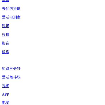
去他的摄影
爱活电刑室
现场
投稿
影音
娱乐
短路三分钟
爱活角斗场
视频
APP
电脑