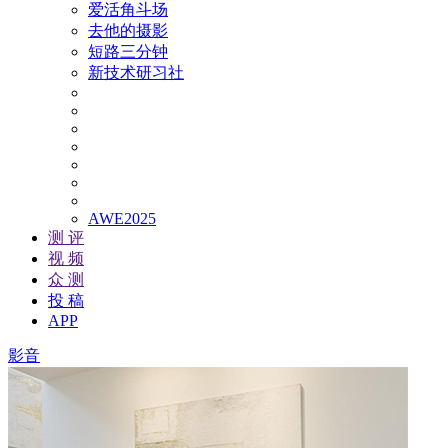
爱活角斗场
去他的摄影
短路三分钟
新技术研习社
AWE2025
测 评
视 频
众 测
投 稿
APP
影音