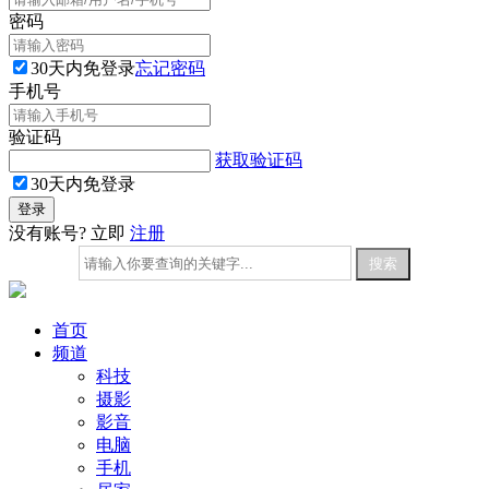
密码
30天内免登录
忘记密码
手机号
验证码
获取验证码
30天内免登录
没有账号? 立即
注册
首页
频道
科技
摄影
影音
电脑
手机