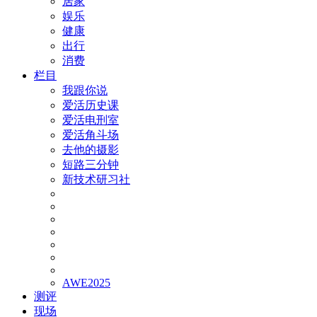
居家
娱乐
健康
出行
消费
栏目
我跟你说
爱活历史课
爱活电刑室
爱活角斗场
去他的摄影
短路三分钟
新技术研习社
AWE2025
测评
现场