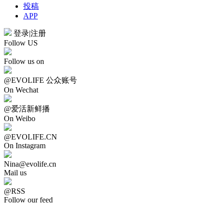
投稿
APP
登录
|
注册
Follow US
Follow us on
@EVOLIFE 公众账号
On Wechat
@爱活新鲜播
On Weibo
@EVOLIFE.CN
On Instagram
Nina@evolife.cn
Mail us
@RSS
Follow our feed