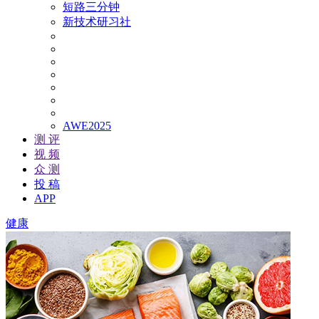
短路三分钟
新技术研习社
AWE2025
测 评
视 频
众 测
投 稿
APP
健康