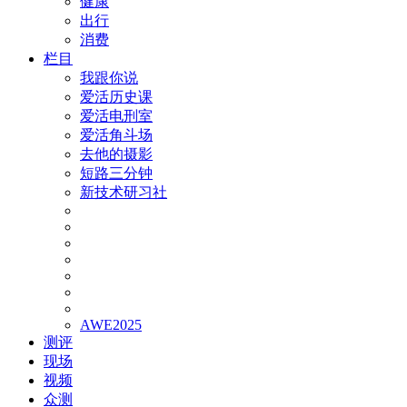
健康
出行
消费
栏目
我跟你说
爱活历史课
爱活电刑室
爱活角斗场
去他的摄影
短路三分钟
新技术研习社
AWE2025
测评
现场
视频
众测