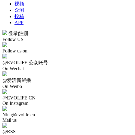
视频
众测
投稿
APP
登录
|
注册
Follow US
Follow us on
@EVOLIFE 公众账号
On Wechat
@爱活新鲜播
On Weibo
@EVOLIFE.CN
On Instagram
Nina@evolife.cn
Mail us
@RSS