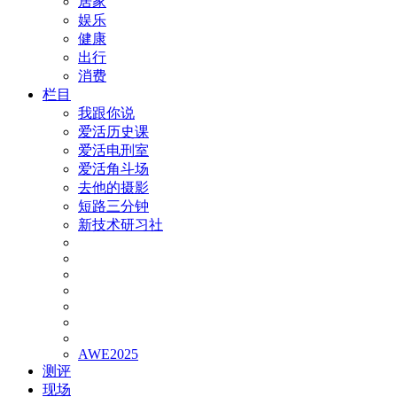
居家
娱乐
健康
出行
消费
栏目
我跟你说
爱活历史课
爱活电刑室
爱活角斗场
去他的摄影
短路三分钟
新技术研习社
AWE2025
测评
现场