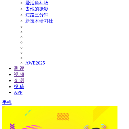
爱活角斗场
去他的摄影
短路三分钟
新技术研习社
AWE2025
测 评
视 频
众 测
投 稿
APP
手机