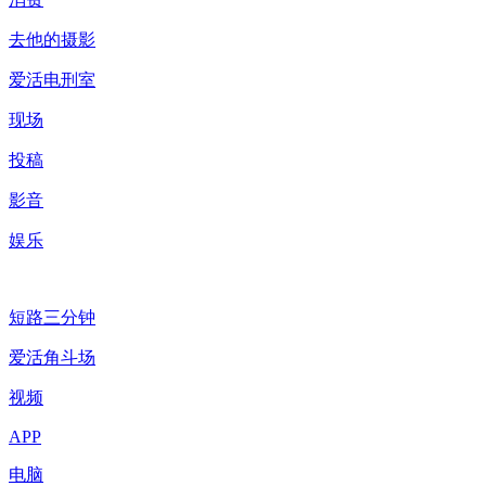
去他的摄影
爱活电刑室
现场
投稿
影音
娱乐
短路三分钟
爱活角斗场
视频
APP
电脑