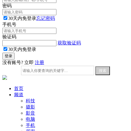
密码
30天内免登录
忘记密码
手机号
验证码
获取验证码
30天内免登录
没有账号? 立即
注册
首页
频道
科技
摄影
影音
电脑
手机