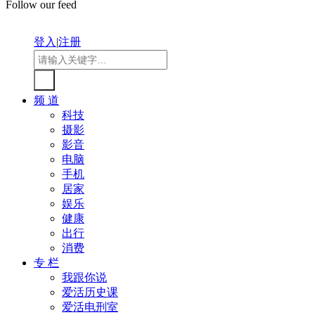
Follow our feed
登入
|
注册
频 道
科技
摄影
影音
电脑
手机
居家
娱乐
健康
出行
消费
专 栏
我跟你说
爱活历史课
爱活电刑室