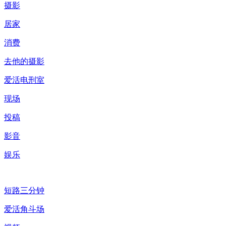
摄影
居家
消费
去他的摄影
爱活电刑室
现场
投稿
影音
娱乐
短路三分钟
爱活角斗场