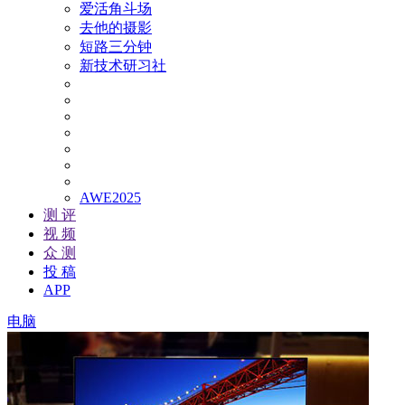
爱活角斗场
去他的摄影
短路三分钟
新技术研习社
AWE2025
测 评
视 频
众 测
投 稿
APP
电脑