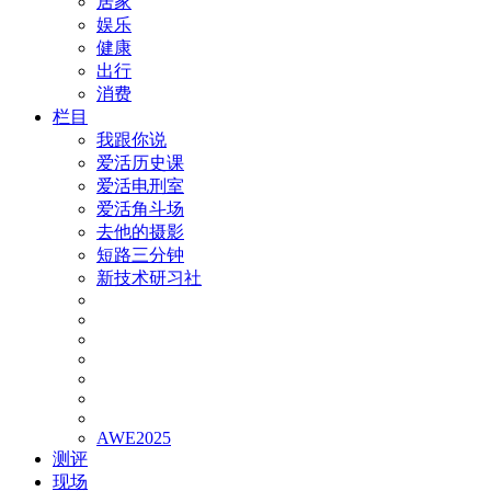
居家
娱乐
健康
出行
消费
栏目
我跟你说
爱活历史课
爱活电刑室
爱活角斗场
去他的摄影
短路三分钟
新技术研习社
AWE2025
测评
现场