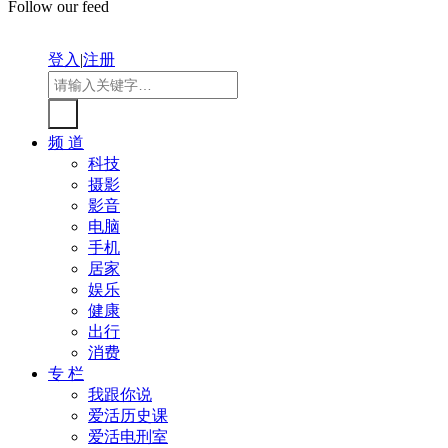
Follow our feed
登入
|
注册
频 道
科技
摄影
影音
电脑
手机
居家
娱乐
健康
出行
消费
专 栏
我跟你说
爱活历史课
爱活电刑室