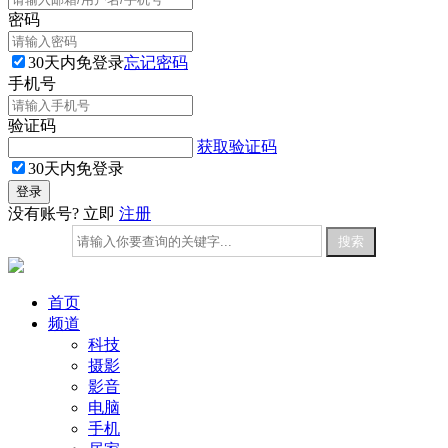
密码
30天内免登录
忘记密码
手机号
验证码
获取验证码
30天内免登录
没有账号? 立即
注册
首页
频道
科技
摄影
影音
电脑
手机