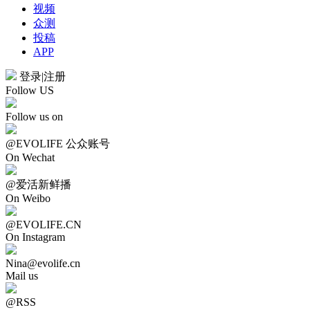
视频
众测
投稿
APP
登录
|
注册
Follow US
Follow us on
@EVOLIFE 公众账号
On Wechat
@爱活新鲜播
On Weibo
@EVOLIFE.CN
On Instagram
Nina@evolife.cn
Mail us
@RSS