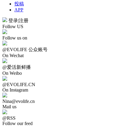
投稿
APP
登录
|
注册
Follow US
Follow us on
@EVOLIFE 公众账号
On Wechat
@爱活新鲜播
On Weibo
@EVOLIFE.CN
On Instagram
Nina@evolife.cn
Mail us
@RSS
Follow our feed