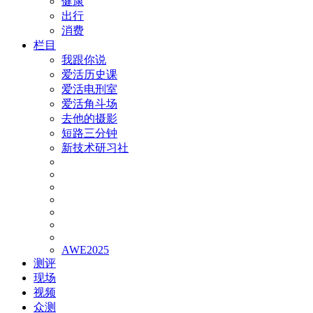
健康
出行
消费
栏目
我跟你说
爱活历史课
爱活电刑室
爱活角斗场
去他的摄影
短路三分钟
新技术研习社
AWE2025
测评
现场
视频
众测