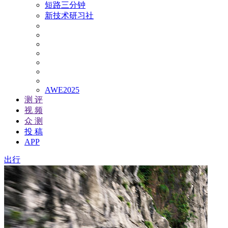
短路三分钟
新技术研习社
AWE2025
测 评
视 频
众 测
投 稿
APP
出行