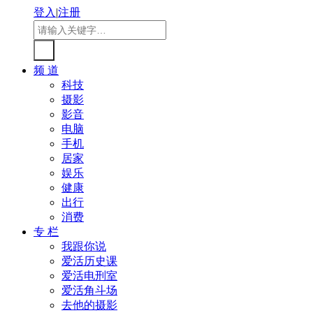
登入
|
注册
频 道
科技
摄影
影音
电脑
手机
居家
娱乐
健康
出行
消费
专 栏
我跟你说
爱活历史课
爱活电刑室
爱活角斗场
去他的摄影