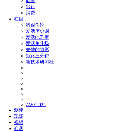
健康
出行
消费
栏目
我跟你说
爱活历史课
爱活电刑室
爱活角斗场
去他的摄影
短路三分钟
新技术研习社
AWE2025
测评
现场
视频
众测