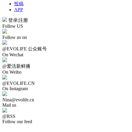
投稿
APP
登录
|
注册
Follow US
Follow us on
@EVOLIFE 公众账号
On Wechat
@爱活新鲜播
On Weibo
@EVOLIFE.CN
On Instagram
Nina@evolife.cn
Mail us
@RSS
Follow our feed