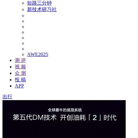
短路三分钟
新技术研习社
AWE2025
测 评
视 频
众 测
投 稿
APP
出行