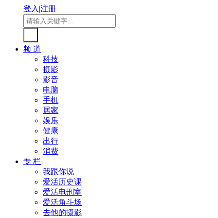
登入
|
注册
频 道
科技
摄影
影音
电脑
手机
居家
娱乐
健康
出行
消费
专 栏
我跟你说
爱活历史课
爱活电刑室
爱活角斗场
去他的摄影