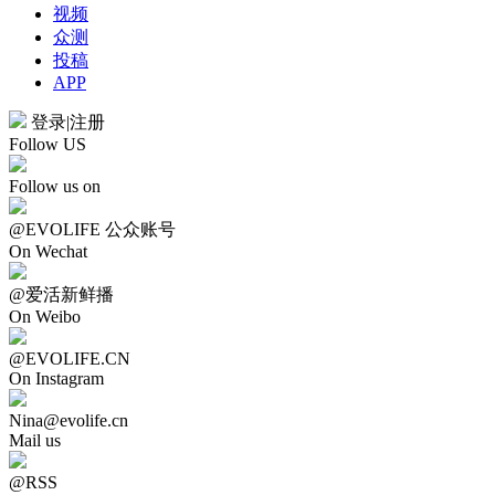
视频
众测
投稿
APP
登录
|
注册
Follow US
Follow us on
@EVOLIFE 公众账号
On Wechat
@爱活新鲜播
On Weibo
@EVOLIFE.CN
On Instagram
Nina@evolife.cn
Mail us
@RSS