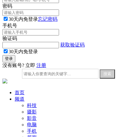
密码
30天内免登录
忘记密码
手机号
验证码
获取验证码
30天内免登录
没有账号? 立即
注册
首页
频道
科技
摄影
影音
电脑
手机