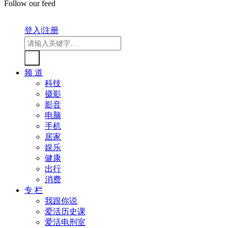
Follow our feed
登入
|
注册
频 道
科技
摄影
影音
电脑
手机
居家
娱乐
健康
出行
消费
专 栏
我跟你说
爱活历史课
爱活电刑室