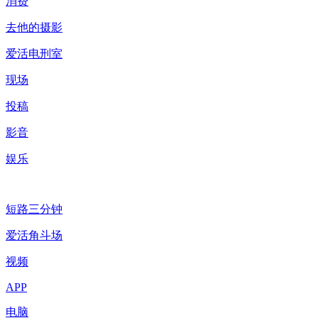
消费
去他的摄影
爱活电刑室
现场
投稿
影音
娱乐
短路三分钟
爱活角斗场
视频
APP
电脑