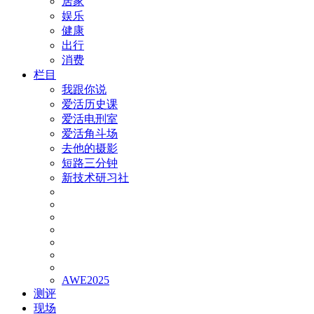
居家
娱乐
健康
出行
消费
栏目
我跟你说
爱活历史课
爱活电刑室
爱活角斗场
去他的摄影
短路三分钟
新技术研习社
AWE2025
测评
现场