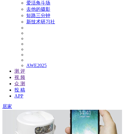
爱活角斗场
去他的摄影
短路三分钟
新技术研习社
AWE2025
测 评
视 频
众 测
投 稿
APP
居家