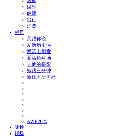
居家
娱乐
健康
出行
消费
栏目
我跟你说
爱活历史课
爱活电刑室
爱活角斗场
去他的摄影
短路三分钟
新技术研习社
AWE2025
测评
现场