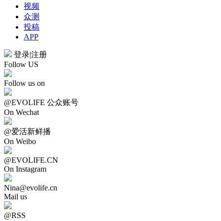
视频
众测
投稿
APP
登录
|
注册
Follow US
Follow us on
@EVOLIFE 公众账号
On Wechat
@爱活新鲜播
On Weibo
@EVOLIFE.CN
On Instagram
Nina@evolife.cn
Mail us
@RSS