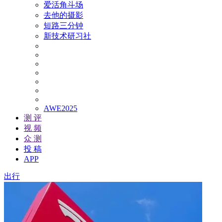
爱活角斗场
去他的摄影
短路三分钟
新技术研习社
AWE2025
测 评
视 频
众 测
投 稿
APP
出行