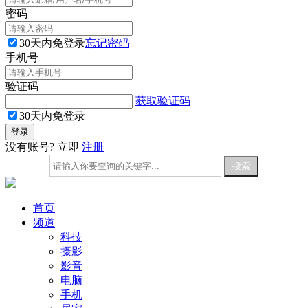
密码
30天内免登录
忘记密码
手机号
验证码
获取验证码
30天内免登录
没有账号? 立即
注册
首页
频道
科技
摄影
影音
电脑
手机