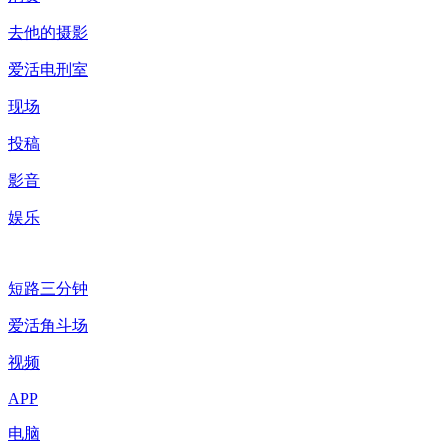
去他的摄影
爱活电刑室
现场
投稿
影音
娱乐
短路三分钟
爱活角斗场
视频
APP
电脑