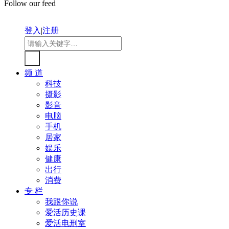
Follow our feed
登入
|
注册
频 道
科技
摄影
影音
电脑
手机
居家
娱乐
健康
出行
消费
专 栏
我跟你说
爱活历史课
爱活电刑室