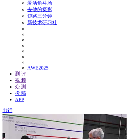
爱活角斗场
去他的摄影
短路三分钟
新技术研习社
AWE2025
测 评
视 频
众 测
投 稿
APP
出行