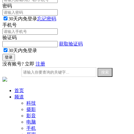
密码
30天内免登录
忘记密码
手机号
验证码
获取验证码
30天内免登录
没有账号? 立即
注册
首页
频道
科技
摄影
影音
电脑
手机