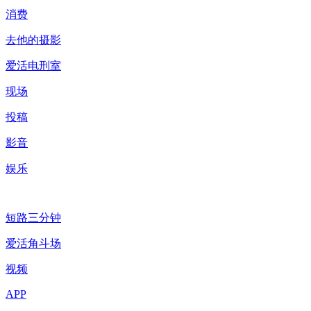
消费
去他的摄影
爱活电刑室
现场
投稿
影音
娱乐
短路三分钟
爱活角斗场
视频
APP