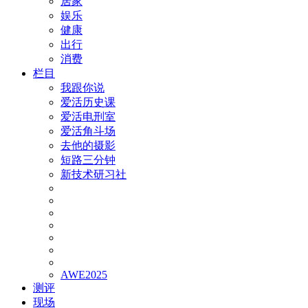
居家
娱乐
健康
出行
消费
栏目
我跟你说
爱活历史课
爱活电刑室
爱活角斗场
去他的摄影
短路三分钟
新技术研习社
AWE2025
测评
现场