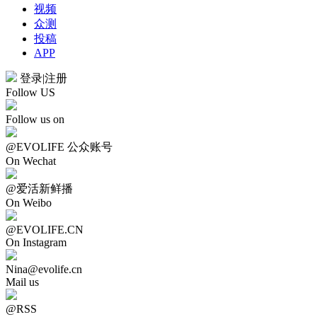
视频
众测
投稿
APP
登录
|
注册
Follow US
Follow us on
@EVOLIFE 公众账号
On Wechat
@爱活新鲜播
On Weibo
@EVOLIFE.CN
On Instagram
Nina@evolife.cn
Mail us
@RSS