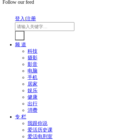
Follow our feed
登入
|
注册
频 道
科技
摄影
影音
电脑
手机
居家
娱乐
健康
出行
消费
专 栏
我跟你说
爱活历史课
爱活电刑室