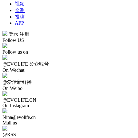
视频
众测
投稿
APP
登录
|
注册
Follow US
Follow us on
@EVOLIFE 公众账号
On Wechat
@爱活新鲜播
On Weibo
@EVOLIFE.CN
On Instagram
Nina@evolife.cn
Mail us
@RSS