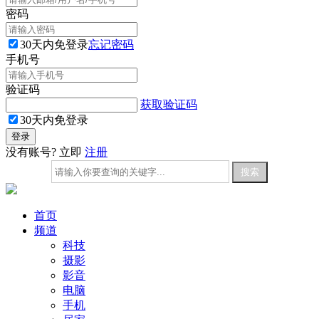
密码
30天内免登录
忘记密码
手机号
验证码
获取验证码
30天内免登录
没有账号? 立即
注册
首页
频道
科技
摄影
影音
电脑
手机