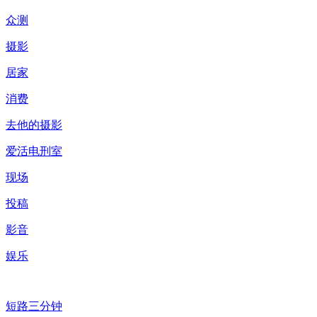
众测
摄影
居家
消费
去他的摄影
爱活电刑室
现场
投稿
影音
娱乐
短路三分钟