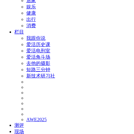
居家
娱乐
健康
出行
消费
栏目
我跟你说
爱活历史课
爱活电刑室
爱活角斗场
去他的摄影
短路三分钟
新技术研习社
AWE2025
测评
现场