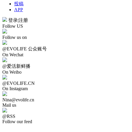
投稿
APP
登录
|
注册
Follow US
Follow us on
@EVOLIFE 公众账号
On Wechat
@爱活新鲜播
On Weibo
@EVOLIFE.CN
On Instagram
Nina@evolife.cn
Mail us
@RSS
Follow our feed