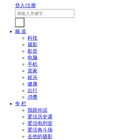
登入
|
注册
频 道
科技
摄影
影音
电脑
手机
居家
娱乐
健康
出行
消费
专 栏
我跟你说
爱活历史课
爱活电刑室
爱活角斗场
去他的摄影