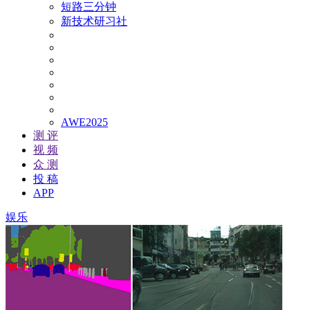
短路三分钟
新技术研习社
AWE2025
测 评
视 频
众 测
投 稿
APP
娱乐