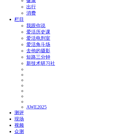
健康
出行
消费
栏目
我跟你说
爱活历史课
爱活电刑室
爱活角斗场
去他的摄影
短路三分钟
新技术研习社
AWE2025
测评
现场
视频
众测