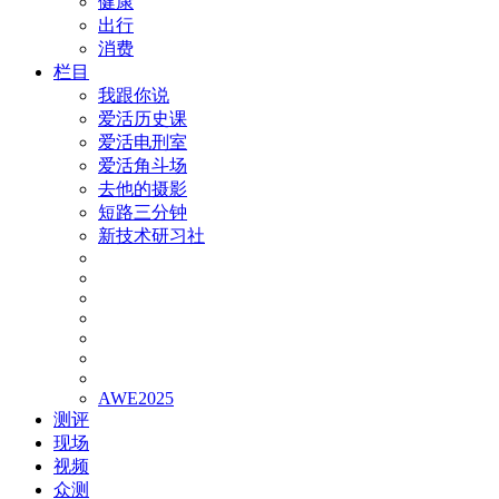
健康
出行
消费
栏目
我跟你说
爱活历史课
爱活电刑室
爱活角斗场
去他的摄影
短路三分钟
新技术研习社
AWE2025
测评
现场
视频
众测