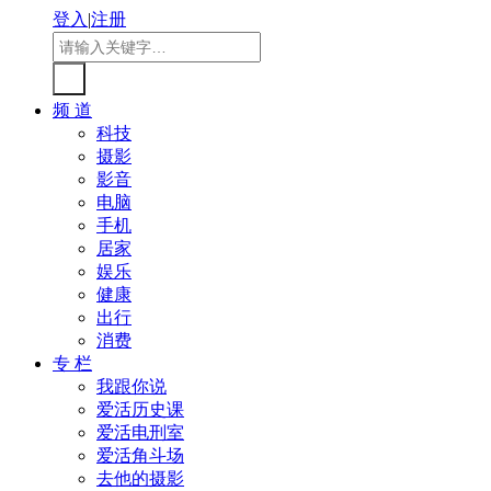
登入
|
注册
频 道
科技
摄影
影音
电脑
手机
居家
娱乐
健康
出行
消费
专 栏
我跟你说
爱活历史课
爱活电刑室
爱活角斗场
去他的摄影