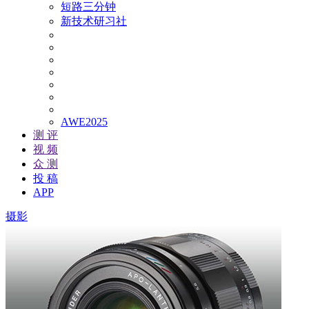
短路三分钟
新技术研习社
AWE2025
测 评
视 频
众 测
投 稿
APP
摄影