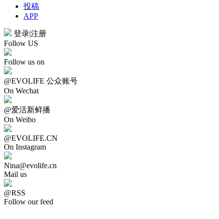
投稿
APP
登录
|
注册
Follow US
Follow us on
@EVOLIFE 公众账号
On Wechat
@爱活新鲜播
On Weibo
@EVOLIFE.CN
On Instagram
Nina@evolife.cn
Mail us
@RSS
Follow our feed