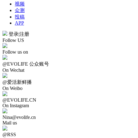
视频
众测
投稿
APP
登录
|
注册
Follow US
Follow us on
@EVOLIFE 公众账号
On Wechat
@爱活新鲜播
On Weibo
@EVOLIFE.CN
On Instagram
Nina@evolife.cn
Mail us
@RSS