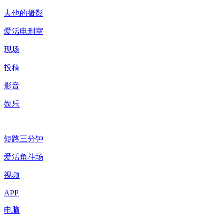
去他的摄影
爱活电刑室
现场
投稿
影音
娱乐
短路三分钟
爱活角斗场
视频
APP
电脑