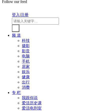
Follow our feed
登入
|
注册
频 道
科技
摄影
影音
电脑
手机
居家
娱乐
健康
出行
消费
专 栏
我跟你说
爱活历史课
爱活电刑室