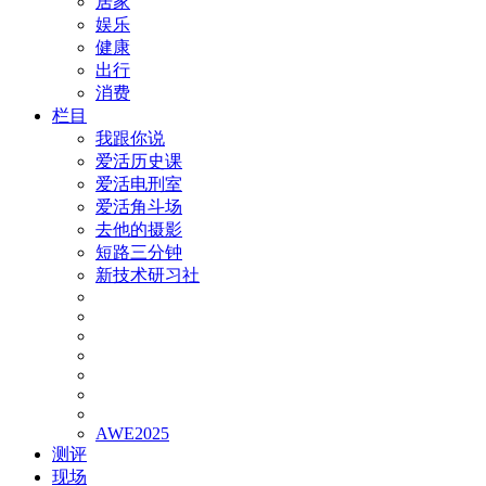
居家
娱乐
健康
出行
消费
栏目
我跟你说
爱活历史课
爱活电刑室
爱活角斗场
去他的摄影
短路三分钟
新技术研习社
AWE2025
测评
现场