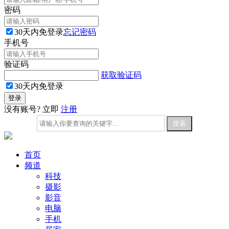
密码
30天内免登录
忘记密码
手机号
验证码
获取验证码
30天内免登录
没有账号? 立即
注册
首页
频道
科技
摄影
影音
电脑
手机