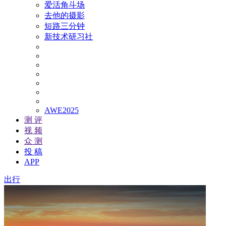
爱活角斗场
去他的摄影
短路三分钟
新技术研习社
AWE2025
测 评
视 频
众 测
投 稿
APP
出行