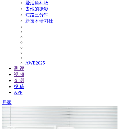
爱活角斗场
去他的摄影
短路三分钟
新技术研习社
AWE2025
测 评
视 频
众 测
投 稿
APP
居家