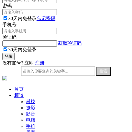
密码
30天内免登录
忘记密码
手机号
验证码
获取验证码
30天内免登录
没有账号? 立即
注册
首页
频道
科技
摄影
影音
电脑
手机