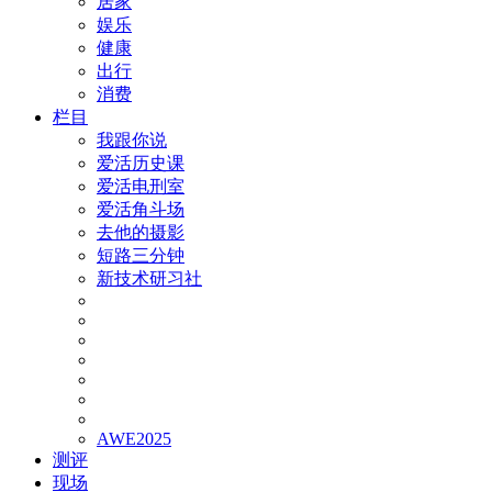
居家
娱乐
健康
出行
消费
栏目
我跟你说
爱活历史课
爱活电刑室
爱活角斗场
去他的摄影
短路三分钟
新技术研习社
AWE2025
测评
现场