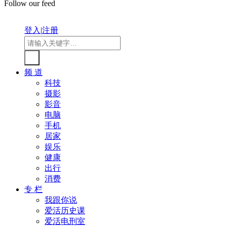
Follow our feed
登入
|
注册
频 道
科技
摄影
影音
电脑
手机
居家
娱乐
健康
出行
消费
专 栏
我跟你说
爱活历史课
爱活电刑室