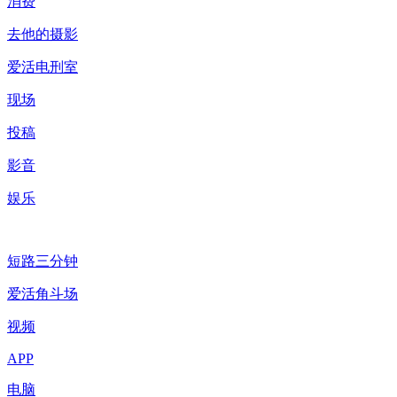
消费
去他的摄影
爱活电刑室
现场
投稿
影音
娱乐
短路三分钟
爱活角斗场
视频
APP
电脑