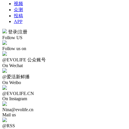
视频
众测
投稿
APP
登录
|
注册
Follow US
Follow us on
@EVOLIFE 公众账号
On Wechat
@爱活新鲜播
On Weibo
@EVOLIFE.CN
On Instagram
Nina@evolife.cn
Mail us
@RSS